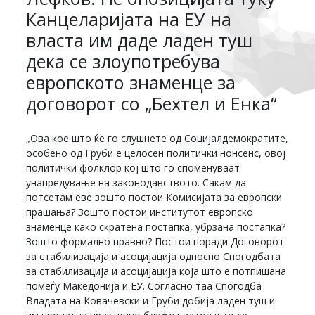
Канцеларијата на ЕУ на
власта им даде ладен туш
дека се злоупотребува
европското знаменце за
договорот со „Бехтел и Енка“
„Ова кое што ќе го слушнете од Социјалдемократите,
особено од Груби е целосен политички нонсенс, овој
политички фолклор кој што го споменуваат
унапредување на законодавството. Сакам да
потсетам еве зошто постои Комисијата за европски
прашања? Зошто постои институтот европско
знаменце како скратена постапка, убрзана постапка?
Зошто формално правно? Постои поради Договорот
за стабилизација и асоцијација односно Спогодбата
за стабилизација и асоцијација која што е потпишана
помеѓу Македонија и ЕУ. Согласно таа Спогодба
Владата на Ковачевски и Груби добија ладен туш и