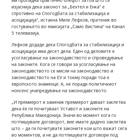
им пропадна практично блефот затоа што се
изјаснија дека законот за „Бехтел и Енка“ е
спротивно на Спогодбата за стабилизација и
асоцијација“, истакна Миле Лефков, пратеник во
гостувањето во емисијата „Само Вистина“ на Канал
5 телевизија.
Лефков додаде дека Спогодбата за стабилизација и
асоцијација има десет дела. Еден од деловите е
усогласување на законодавството и спроведување
на законите. Кога се говори за усогласување на
законодавството се мисли на законодавство и
законодавството на ЕУ и токму поради тоа е
европското знаменце. А, не поради политичкиот
нонсенс унапредување на законодавството.
„И премиерот и заменик премиерот даваат заклетва
дека ќе ги почитуваат Уставот и законите на
Република Македонија. Значи во момент кога го
потпишувале договорот, вие имате дадено заклетва
што – да ги почитувате законите кои што важат сега
во моментов, а не да потпишувате договори под