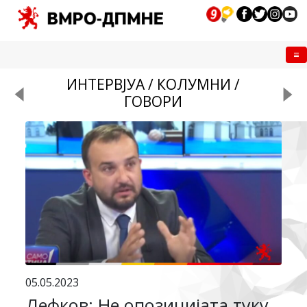
Me
ИНТЕРВЈУА / КОЛУМНИ /
ГОВОРИ
05.05.2023
Лефков: Не опозицијата туку