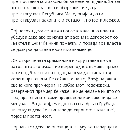
претпоставка кои закони би важеле во иднина. Затоа
што со заклетва тие се обврзани тие да ја
претставуваат Република Македонија и да ги
претставуваат законите и Уставот“, потсети Лефков.
Тој посочи дека сега има нонсенс каде што власта
убедува дека ако се изменат законите договорот со
„Бехтел и Енка“ ќе чини помалку. И поради тоа власта
се дрзнува да стави европско знаменце.
„Се откри целата криминална и коруптивна шема
затоа што ако имаа тие искрен однос немаше првиот
пакет од 9 закони па подоцна осум да стигнат од
колеги пратеници. Се сеќавате на тој блеф на јавна
сцена кога премиерот на избраниот Ковачевски,
резервниот премиер ќе кажеше ние немаме ништо со
тоа, пратениците сами предвиделе кои закони да се
менуваат. За да дојдеме до тоа сега Артан Груби да
ни кажува дека ќе стигнале до европско знаменце“,
појасни пратеникот.
Тој нагласи дека не опозицијата туку Канцеларијата