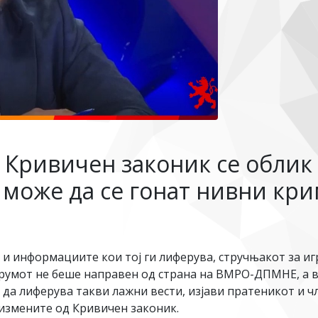
 Кривичен законик се облик 
 може да се гонат нивни кри
 и информациите кои тој ги лиферува, стручњакот за игр
румот не беше направен од страна на ВМРО-ДПМНЕ, а вл
не да лиферува такви лажни вести, изјави пратеникот 
о измените од Кривичен законик.