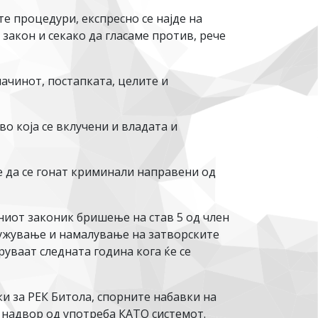
е процедури, експресно се најде на
закон и секако да гласаме против, рече
ачинот, постапката, целите и
о која се вклучени и владата и
же да се гонат криминали направени од
ниот законик бришење на став 5 од член
дружување и намалување на затворските
руваат следната година кога ќе се
и за РЕК Битола, спорните набавки на
н надвор од употреба КАТО системот.