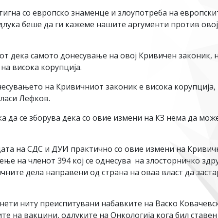
стигна со европско знаменце и злоупотреба на европскит
лука беше да ги кажеме нашите аргументи против овој 
т дека самото донесување на овој Кривичен законик, н
на висока корупција.
несувањето на Кривичниот законик е висока корупција, в
ласи Лефков.
ка да се зборува дека со овие измени на КЗ нема да мо
дата на СДС и ДУИ практично со овие измени на Кривич
ишење на членот 394 кој се однесува на злосторничко з
чните дела направени од страна на оваа власт да заста
нети ниту преиспитувани набавките на Васко Ковачевск
ите на вакцини, одлуките на Онкологија кога бил ставе