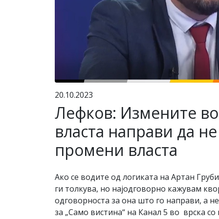
20.10.2023
Лефков: Измените во
власта направи да не
промени власта
Ако се водите од логиката на Артан Груби
ги толкува, но најодговорно кажувам кво
одговорноста за она што го направи, а 
за „Само вистина“ на Канал 5 во врска с