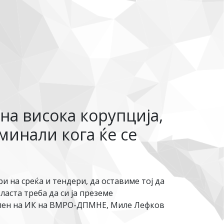
на висока корупција,
минали кога ќе се
и на среќа и тендери, да оставиме тој да
аста треба да си ја преземе
и член на ИК на ВМРО-ДПМНЕ, Миле Лефков