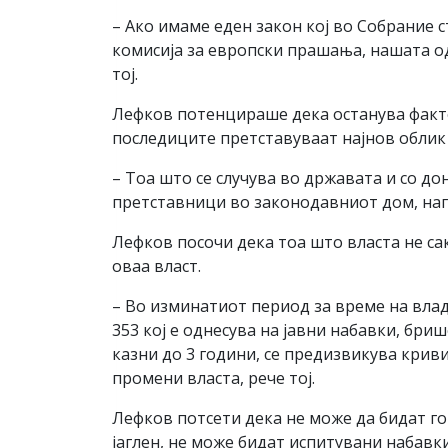
– Ако имаме еден закон кој во Собрание 
комисија за европски прашања, нашата од
тој.
Лефков потенцираше дека останува факто
последиците претставуваат најнов облик 
– Тоа што се случува во државата и со до
претставници во законодавниот дом, наг
Лефков посочи дека тоа што власта не са
оваа власт.
– Во изминатиот период за време на вла
353 кој е однесува на јавни набавки, бр
казни до 3 години, се предизвикува криви
промени власта, рече тој.
Лефков потсети дека не може да бидат го
јаглен, не може бидат испитувани набавк