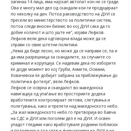
загинаа 14 лица, има најскап автопат кон не се гради.
Ова е многу мал дел од скандали кои ги продуцираат
по неколку на ден. Потоа раководството на ДУИ се
пресели во министерството за политички систем,
потоа следи вносен бизнис во кој ДУИ сака да го
добие колачот и што уште не“, изјави Лефков.
Лефков вели дека одговорна влада може да се
справи со овие штетни политики.
„Нема да биде лесно, но може да се направи се, па и
да има разрешница за скандалите, за случаите со
криминал и корупција. Се надевам дека по изборите
ќе дојде момент во кој Груби, Ахмети, Османи,
Ковачевски ќе добијат забрана за приближување до
политичка фотелја“, вели Лефков.
Лефков се осврна и скандалот во македонска
навигација од упаѓање во просториите додека
вработените контролираат летови, слетувања и
полетувања, како и прелети над македонското небо.
„За жал македонското небо го претворија во бавча
на СДС и ДУИ или поголем дел е на ДУИ. И освен
упадот гледаме како вработувале роднини поблиски
и подалечни и тоа сите и функционери на ДУИ и на