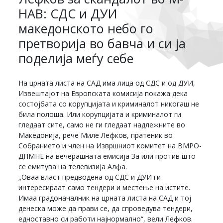
НАВ: СДС и ДУИ
македонското небо го
претворија во бавча и си ја
поделија меѓу себе
На црната листа на САД има лица од СДС и од ДУИ,
Извештајот на Европската комисија покажа дека
состојбата со корупцијата и криминалот никогаш не
била полоша. Или корупцијата и криминалот ги
гледаат сите, само не ги гледаат надлежните во
Македонија, рече Миле Лефков, пратеник во
Собранието и член на Извршниот комитет на ВМРО-
ДПМНЕ на вечерашната емисија За или против што
се емитува на телевизија Алфа.
„Оваа власт предводена од СДС и ДУИ ги
интересираат само тендери и местење на истите.
Имаа градоначалник на црната листа на САД и тој
денеска може да прави се, да спроведува тендери,
едноставно си работи најнормално“, вели Лефков.