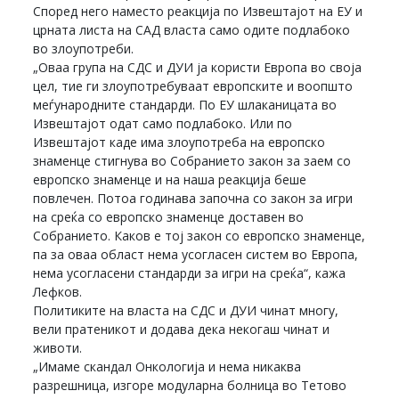
Според него наместо реакција по Извештајот на ЕУ и
црната листа на САД власта само одите подлабоко
во злоупотреби.
„Оваа група на СДС и ДУИ ја користи Европа во своја
цел, тие ги злоупотребуваат европските и воопшто
меѓународните стандарди. По ЕУ шлаканицата во
Извештајот одат само подлабоко. Или по
Извештајот каде има злоупотреба на европско
знаменце стигнува во Собранието закон за заем со
европско знаменце и на наша реакција беше
повлечен. Потоа годинава започна со закон за игри
на среќа со европско знаменце доставен во
Собранието. Каков е тој закон со европско знаменце,
па за оваа област нема усогласен систем во Европа,
нема усогласени стандарди за игри на среќа“, кажа
Лефков.
Политиките на власта на СДС и ДУИ чинат многу,
вели пратеникот и додава дека некогаш чинат и
животи.
„Имаме скандал Онкологија и нема никаква
разрешница, изгоре модуларна болница во Тетово