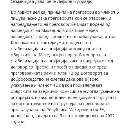
Османи два дела, рече Лефков и додаде:
Во првиот дел кај принципи на преговори во членот 5
пишува јасно дека преговорите кои се отворени и
напредувањето на преговори ќе бидат водени од
напредокот на Македонија и ќе биде мерен
напредокот според соодветните побарувања, и тоа
Копенхашките критериуми, процесот на
стабилизација и асоцијација исполнување на
обврските на Македонија според Договорот за
стабилизација и асоцијација, како и напредокот од
договор со Преспа, и посебно наведено според
преговарачката рамка, член 12 од Договорот за
добрососедство. И сметам дека ова е јасно
укажување и членот 12 од кои произлегуваат
обврските за заеднички комисии за услогласување на
историјата, и како дополнителен документ одлуката
за воспоставување на структура за преговори за
пристапување на Република Македонија од ЕУ,
донесена од владата на 5 септември донесена 2022
година.