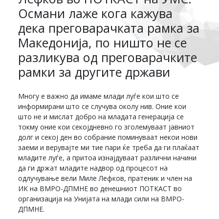
Османи лаже кога кажува
дека преговарачката рамка за
Македонија, по ништо не се
разликува од преговарачките
рамки за другите држави
Многу е важно да имаме млади луѓе кои што се
информирани што се случува околу нив. Оние кои
што не и мислат добро на младата генерација се
токму оние кои секојдневно го зголемуваат јавниот
долг и секој ден во собрание поминуваат некои нови
заеми и верувајте ми тие пари ќе треба да ги плаќаат
младите луѓе, а притоа изнајдуваат различни начини
да ги држат младите надвор од процесот на
одлучување вели Миле Лефков, пратеник и член на
ИК на ВМРО-ДПМНЕ во денешниот ПОТКАСТ во
организација на Унијата на млади сили на ВМРО-
ДПМНЕ.