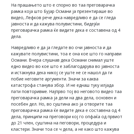
На прашањето што е спорно во таа преговарачка
рамка која што Бујар Османи ја презентираше во
видео, Лефков рече дека навредливо е да се гледа
јавноста и да кажува полувистини, бидејќи
преговарачка рамка ќе видите дека е составена од 4
дела.
Навредливо е да ја гледате во очи јавноста и да
кажувате полувистини, тоа е она кое што го направи
Османи. Вчера слушнав дека Османи снимал уште
едно видео во кое што е заблагодарува во јавноста
и истакнува дека никој се уште не се нашол да ги
побие неговите аргументи. Значи за каква
катастрофа станува збор. И не еднаш туку илјада
пати повторивме. Најпрво тој во неговото видео таа
преговарачка рамка ја дели на два дела, основен и
посебен дел. Но, во суштина ако ја отворите таа
преговарачка рамка ќе видите дека е составена од 4
дела, принципи на преговори кој го опфаќа од првиот
до 21 член, суштина на пеговори, процедура и
кластери. Значи тоа се ч дела, а не како што кажува