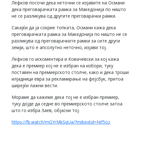
Лефков посочи дека неточни се изјавите на Османи
дека преговарачката рамка за Македонија по ништо
не се разликува од другите преговарачки рамки.
Сакајќи да ја сокрие топката, Османи кажа дека
преговарачката рамка за Македонија по ништо не се
разликува од преговарачките рамки за сите други
земји, што е апсолутно неточно, изјави тој.
Лефков го искоментира и Ковачевски за кој кажа
дека е премиер кој не е избран на избори, туку
поставен на премиерското столче, како и дека троши
илјадници евра за рекламирање на фејсбук, притоа
ширејќи лажни вести.
Мораме да кажеме дека тој не е избран премиер,
туку дојде да седне во премиерското столче затоа
што го избра Заев, објасни тој.
https://fb.watch/mGYrMkSqUa/?mibextid=Nif5oz