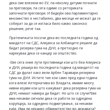
дека сме влезени во ЕУ, па неколку датуми почнати
за преговори, па сега одиме со реториката
започнати преговори. И бидејќи ова парламентарно
мнозинство е нестабилно, два месеци не можат да се
соберат за да се изгласа било какво законско
решение, рече таа.
Пратеничката посочи дека во последната година од
мандатот на СДС, Алијанса за Албанците решиле да
бидат резерва гума на ДУИ, а претходно ги
нарекуваа дека се канцер за општество.
-Еве сега оние лути противници кои што беа Алијанса
и ДУИ, решија во последната година од мандатот на
СДС да фрлат како вели Арбен Таравари-резервна
гума на ДУИ. Истите тие кои само пред една година
кога влезе Алтернатива во Владата, имаме многу
нивни изјави кои што кажуваат дека резервна гума на
ДУИ, немаат намера да бидат. Но што се случи?Еве
има некакви сигнали дека се работи за одредена
корупција, за одредено подмитување, за некакви
куќи. Има ли некакво обвинителство во државата?