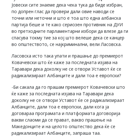
Јовески сите знаеме дека чека тука да биде избран,
по допрен глас да провери дали овие наводи се
точни или неточни и што е тоа што една албанска
партија беше и те како сериозен противник на ДУИ
во претходните парламентарни избори да влезе да ги
спасува токму тие за кој што велеше дека се канцер
во општеството, се најкриминални, вели Ласовска.
Ласовска исто така упати и прашање до премиерот
Ковачевски што ќе каже за последната изјава на
Таравари дека доколку не се отвори Уставот ќе се
радикализираат Албанците и дали тоа е европски?
-Би сакала да го прашам премиерот Ковачевски што
ќе каже за последната изјава на Таравари дека
доколку не се отвори Уставот ќе се радикализираат
Албанците, дали тоа е европски, дали кога ја
договараа програмата и платформата договорија
вакви слаоми да се прават, вакво прашење на
Македонците и на целото општество дека ќе се
радикализираат Албанците, запраша таа.