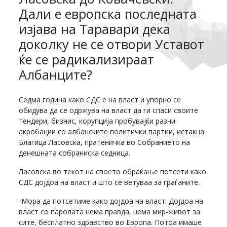
Дали е европска последната
изјава на Таравари дека
доколку не се отвори Уставот
ќе се радикализираат
Албанците?
Седма година како СДС е на власт и упорно се
обидува да се одржува на власт да ги спаси своите
тендери, бизнис, корупција пробувајќи разни
акробации со албанските политички партии, истакна
Благица Ласовска, пратеничка во Собранието на
денешната собраниска седница.
Ласовска во текот на своето обраќање потсети како
СДС дојдоа на власт и што се ветуваа за граѓаните.
-Мора да потсетиме како дојдоа на власт. Дојдоа на
власт со паролата нема правда, нема мир-живот за
сите, бесплатно здравство во Европа. Потоа имаше