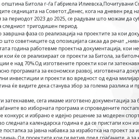
 општина Битола г-ѓа Габриела Илиевска,Почитувани С
дите седницата на Советот,Денес, кога на дневен ред 
 за периодот 2023 до 2025, се радувам што можам да су
а следниот тригодишен период.
 завршна фаза со реализација на проектите за кои док
о што советниците од опозицијата сакаа да речат „нив
тата година работевме проектна документација, кои нем
 кои ќе се реализираат се проекти за Битола, за битол
иции е над 70%.Од изготвените проекти кои ги затекна
гласно програмата за економски развој, изготвената док
лни инвестиции и проекти во вредност од една милијар
тина ќе видите дека станува збор за голема разлика и 
ги затекнавме, сега имаме изготвено документација за 
аѓаните во изборната програма и спроведените постапк
е конкурс и избрано е идејно решение за модерен спортс
во следната календарска година е да се пристапи кон 
 е постапка за јавна набавка за изработка на проект за 
дина- Од проектите кои ги ветив пред граѓаните, а за 