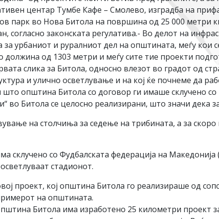
ативен центар Тумбе Кафе – Смолево, изградба на приф
ов парк во Нова Битола на површина од 25 000 метри к
н, согласно законската регулатива.- Во делот на инфра
а за урбаниот и руралниот дел на општината, меѓу кои с
о должина од 1303 метри и меѓу сите тие проекти подго
вата слика за Битола, односно влезот во градот од стр
ктура и улично осветлување и на кој ќе почнеме да ра
 што општина Битола со договор ги имаше склучено со 
“ во Битола се целосно реализирани, што значи дека з
авување на столчиња за седење на трибината, а за скоро
ма склучено со Фудбалската федерација на Македонија 
 осветлуваат стадионот.
овој проект, кој општина Битола го реализираше од соп
 примерот на општината.
 општина Битола има изработено 25 километри проект за