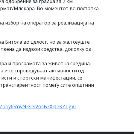
а одобрение за градба за 2 км
ермат/Млекара. Во моментот во постапка
а избор на оператор за реализација на
а Битола во целост, но за жал сеуште
отвена да издвои средства, доколку од
ира и програмата за животна средина,
а и се спроведуваат активности од
исти и спортски манифестации, се
во транспарентност помеѓу сите општини
7Zooy6SYwNkseiVosB3XkJeKZTgVl