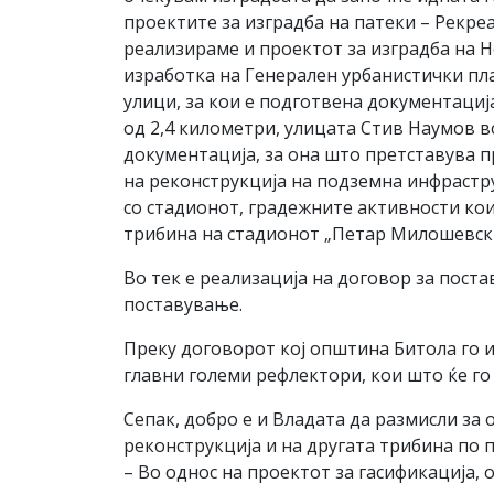
проектите за изградба на патеки – Рекре
реализираме и проектот за изградба на Н
изработка на Генерален урбанистички пла
улици, за кои е подготвена документациј
од 2,4 километри, улицата Стив Наумов в
документација, за она што претставува пр
на реконструкција на подземна инфрастру
со стадионот, градежните активности кои
трибина на стадионот „Петар Милошевски
Во тек е реализација на договор за пост
поставување.
Преку договорот кој општина Битола го и
главни големи рефлектори, кои што ќе го
Сепак, добро е и Владата да размисли за 
реконструкција и на другата трибина по
– Во однос на проектот за гасификација,