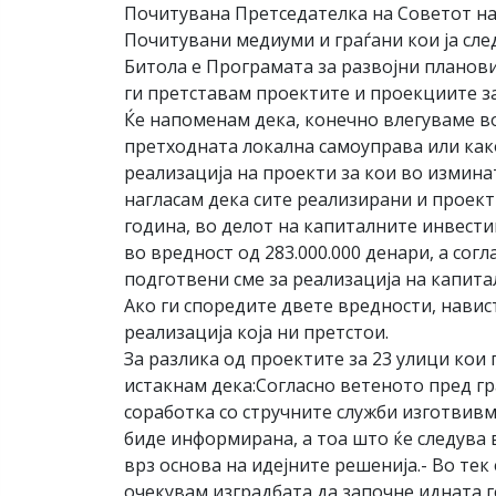
Почитувана Претседателка на Советот на
Почитувани медиуми и граѓани кои ја сле
Битола е Програмата за развојни планови
ги претставам проектите и проекциите з
Ќе напоменам дека, конечно влегуваме во
претходната локална самоуправа или как
реализација на проекти за кои во измина
нагласам дека сите реализирани и проекти
година, во делот на капиталните инвест
во вредност од 283.000.000 денари, а со
подготвени сме за реализација на капита
Ако ги споредите двете вредности, навис
реализација која ни претстои.
За разлика од проектите за 23 улици кои 
истакнам дека:Согласно ветеното пред гр
соработка со стручните служби изготвивм
биде информирана, а тоа што ќе следува 
врз основа на идејните решенија.- Во тек
очекувам изградбата да започне идната го