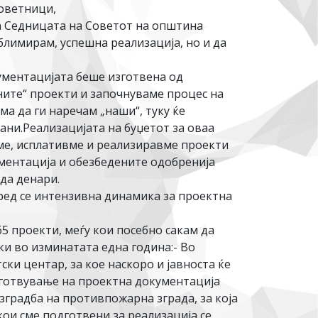
оветници,
на Седницата на Советот на општина
блимирам, успешна реализација, но и да
ументацијата беше изготвена од
ните“ проекти и започнуваме процес на
а да ги наречам „наши“, туку ќе
чани.Реализацијата на буџетот за оваа
вме, исплативме и реализиравме проекти
ументација и обезбедените одобренија
да денари.
пред се интензивна динамика за проектна
65 проекти, меѓу кои посебно сакам да
и во изминатата една година:- Во
ки центар, за кое наскоро и јавноста ќе
изготвување на проектна документација
изградба на противпожарна зграда, за која
кои сме подготвени за реализација се