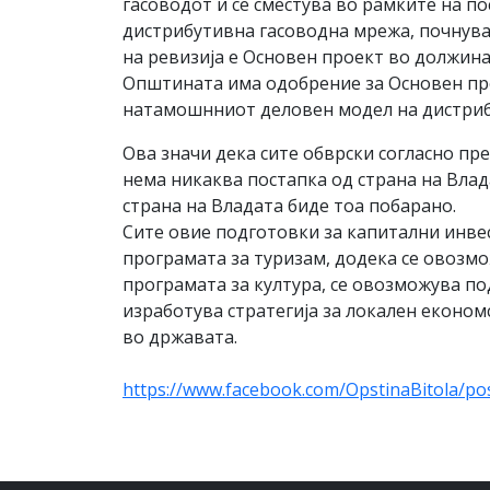
гасоводот и се сместува во рамките на п
дистрибутивна гасоводна мрежа, почнува
на ревизија е Основен проект во должина 
Општината има одобрение за Основен прое
натамошнниот деловен модел на дистриб
Ова значи дека сите обврски согласно пр
нема никаква постапка од страна на Влад
страна на Владата биде тоа побарано.
Сите овие подготовки за капитални инвес
програмата за туризам, додека се овозм
програмата за култура, се овозможува п
изработува стратегија за локален економ
во државата.
https://www.facebook.com/OpstinaBitol