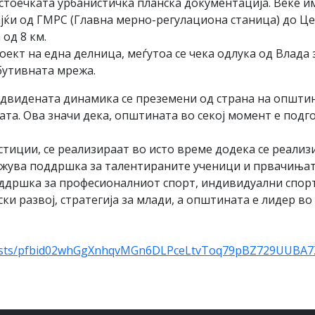
остоечката урбанистичка планска документација. Веќе им
јќи од ГМРС (Главна мерно-регулациона станица) до Ц
од 8 км.
кт на една делница, меѓутоа се чека одлука од Влада з
утивната мрежа.
едвидената динамика се преземени од страна на општин
ата. Ова значи дека, општината во секој момент е подг
тиции, се реaлизираат во исто време додека се реализ
ожува поддршка за талентираните ученици и првачињат
оддршка за професионалниот спорт, индивидуални спорт
ски развој, стратегија за млади, а општината е лидер 
a/posts/pfbid02whGgXnhqvMGn6DLPceLtvToq79pBZ729UUBA