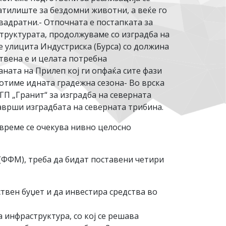
атилиште за бездомни животни, а веќе го
вадратни.- Отпочната е постапката за
структурата, продолжуваме со изградба на
е улицита Индустриска (Бурса) со должина
твена е и целата потребна
аната на Прилеп кој ги опфаќа сите фази
ботиме идната градежна сезона- Во врска
ГП „Гранит“ за изградба на северната
аврши изградбата на северната трибина.
 време се очекува нивно целосно
(ФФМ), треба да бидат поставени четири
ствен буџет и да инвестира средства во
 инфраструктура, со кој се решава