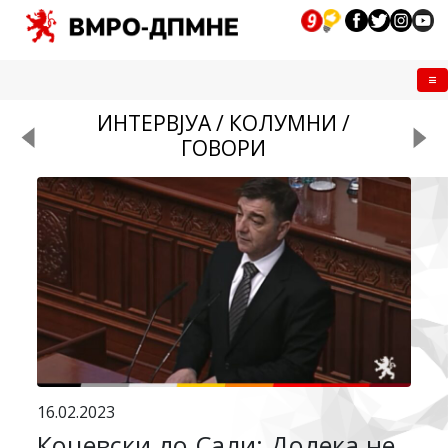
Me
ИНТЕРВЈУА / КОЛУМНИ /
ГОВОРИ
16.02.2023
Коцевски до Сали: Додека не