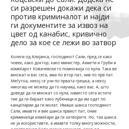
си разрешен докажи дека си
против криминалот и најди
ги документите за извоз на
цвет од канабис, кривично
дело за кое се лежи во затвор
Колеги од Алијанса, господинот Сали, пред се како
човек, како доктор, како министер, Ахмети и Груби и
измеќарот Ковачевски го помножија со нула. Така ве
множат и вас сега, ама по втор пат, нив по прв пат.
Меѓутоа, некој се учи по првата грешка, а некој
никогаш не можеш да го научиш, како вас. А, што
доведе да ги множат со нула, наместо сега истите
тие да ги бираат како лубеници и да им одат по
канцеларии да ги молат. Имаше шанса господинот
Сали, имавте и вие шанса првиот пат, оние
криминалци измеќари да ги затворите. Но, таа шанса
не ја искористивте, а имавте толку многу можности,