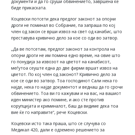
документи и да го сруши обвинението, завршена ќе
биде прикаската.
Коцевски потсети дека предлог законот за опојни
дроги не поминал во Собрание, па запраша по кој
член од закон се врши извоз на свет од канабис, што
преставува кривично дело за кое со оди во затвор.
„Да ве потсетам, предлог законот за контрола на
опојни дроги не им помина едно време, на овие што
го понудија за извозот на цветот на канабисот,
меѓутоа сеуште една до две фирми вршат извоз на
цветот. По кој член од законот? Кривично дело за
кое се оди во затвор. Тоа господинот Сали нека го
најде, нека го најде документот и веднаш да го срочи
обвинението. Тоа ви го кажувам и на вас, на вашиот
иден министер ако помине, и ако сте против
корупцијата и криминалот, баш да видиме дека тоа
вие ќе го направите“, рече Коцевски.
Коцевски исто така праша, што се случува со
Медикал 420, дали е одземено решението за