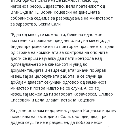
а господинот Сали имаше можност, само од
неговиот ресор, Здравство, вели пратеникот од
ВМРО-ДПМНЕ, Зоран Коцевски на денешната
собраниска седница за разрешување на министерот
за здравство, Беким Сали.
“Една од многуте можности, беше на едно мое
пратеничко прашање пред неполни два месеци, да
бидам прецизен ќе ви го повторам прашањето: Дали
од страна на комисијата за контрола на опојните
дроги се врши најмалку два пати контрола над
одгледувањето на канабисот и увид во
документацијата и евиденцијата? Значи побарав
извештај за целокупната работа, а се случи да
добијам дваесет секунден одговор од заменикот
министер и потоа ништо не се случи. А, со тој
извештај можеа да ги затворат Ковачевски, Оливер
Спасовски и цела Влада“, истакна Коцевски.
За да не останам недоречен, додава Коцевски и да му
помогнам на господинот Сали, овој ден, два, три
додека сеуште не е разрешен, да побара некои