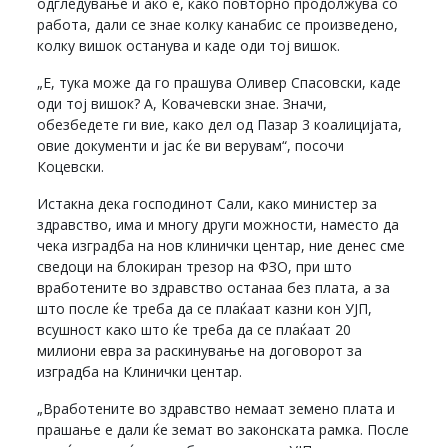
одгледување и ако е, како повторно продолжува со
работа, дали се знае колку канабис се произведено,
колку вишок останува и каде оди тој вишок.
„Е, тука може да го прашува Оливер Спасовски, каде
оди тој вишок? А, Ковачевски знае. Значи,
обезбедете ги вие, како дел од Пазар 3 коалицијата,
овие документи и јас ќе ви верувам“, посочи
Коцевски.
Истакна дека господинот Сали, како министер за
здравство, има и многу други можности, наместо да
чека изградба на нов клинички центар, ние денес сме
сведоци на блокиран трезор на ФЗО, при што
вработените во здравство останаа без плата, а за
што после ќе треба да се плаќаат казни кон УЈП,
всушност како што ќе треба да се плаќаат 20
милиони евра за раскинување на договорот за
изградба на Клинички центар.
„Вработените во здравство немаат земено плата и
прашање е дали ќе земат во законската рамка. После