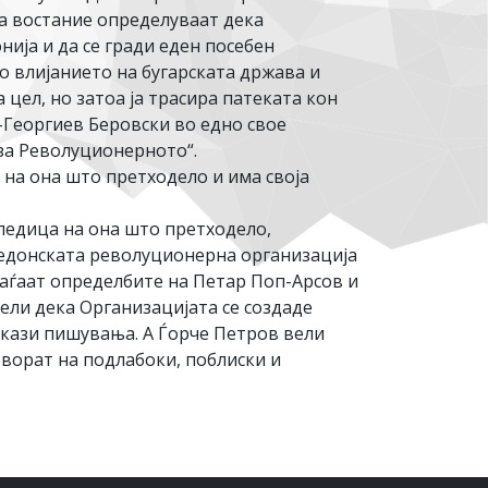
ва востание определуваат дека
ија и да се гради еден посебен
о влијанието на бугарската држава и
 цел, но затоа ја трасира патеката кон
-Георгиев Беровски во едно свое
 за Револуционерното“.
на она што претходело и има своја
следица на она што претходело,
кедонската револуционерна организација
паѓаат определбите на Петар Поп-Арсов и
ели дека Организацијата се создаде
искази пишувања. А Ѓорче Петров вели
оворат на подлабоки, поблиски и