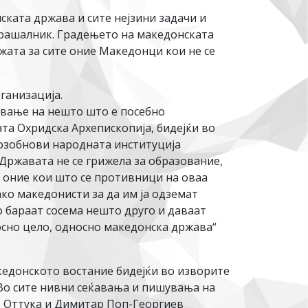
ската држава и сите нејзини задачи и
прашалник. Градењето на македонската
ижата за сите оние Македонци кои не се
ганизација.
ување на нешто што е посебно
та Охридска Архепископија, бидејќи во
возобнови народната институција
 Државата не се грижела за образование,
а оние кои што се противници на оваа
ако македонисти за да им ја одземат
 бараат сосема нешто друго и даваат
осно цело, односно македонска држава“
акедонското востание бидејќи во изворите
 Во сите нивни сеќавања и пишувања на
. Оттука и Димитар Поп-Георгиев