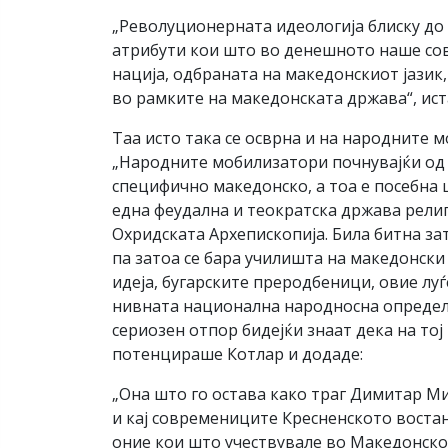
„Револуционерната идеологија блиску до 
атрибути кои што во денешното наше сов
нација, одбраната на македонскиот јазик,
во рамките на македонската држава“, ист
Таа исто така се осврна и на народните 
„Народните мобилизатори почнувајќи од 
специфично македонско, а тоа е посебна 
една феудална и теократска држава религ
Охридската Архепископија. Била битна за
па затоа се бара училишта на македонск
идеја, бугарските преродбеници, овие лу
нивната национална народносна определба
сериозен отпор бидејќи знаат дека на то
потенцираше Котлар и додаде:
„Она што го остава како траг Димитар Ми
и кај современиците Кресненското востан
оние кои што учествувале во Македонско