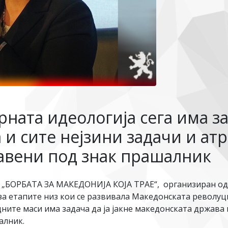
ната идеологија сега има за 
и сите нејзини задачи и ат
авени под знак прашалник
О „БОРБАТА ЗА МАКЕДОНИЈА КОЈА ТРАЕ“, организиран 
 за етапите низ кои се развивала Македонската револуц
одните маси има задача да ја јакне македонската држава
алник.