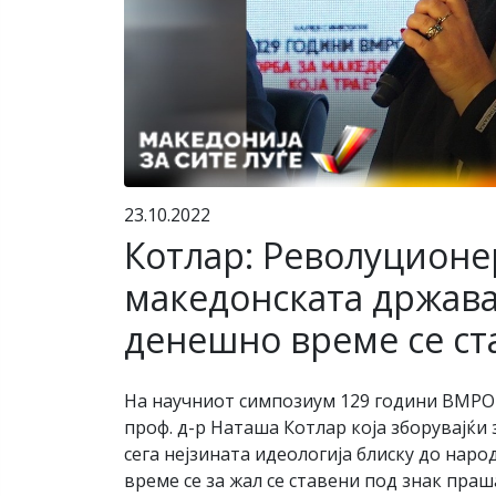
23.10.2022
Котлар: Револуционер
македонската држава 
денешно време се ст
На научниот симпозиум 129 години ВМР
проф. д-р Наташа Котлар која зборувајќи
сега нејзината идеологија блиску до нар
време се за жал се ставени под знак праш