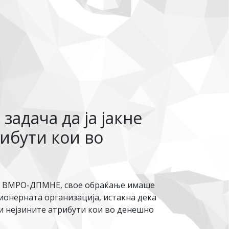
задача да ја јакне
рибути кои во
од ВМРО-ДПМНЕ, свое обраќање имаше
ионерната организација, истакна дека
 и нејзините атрибути кои во денешно