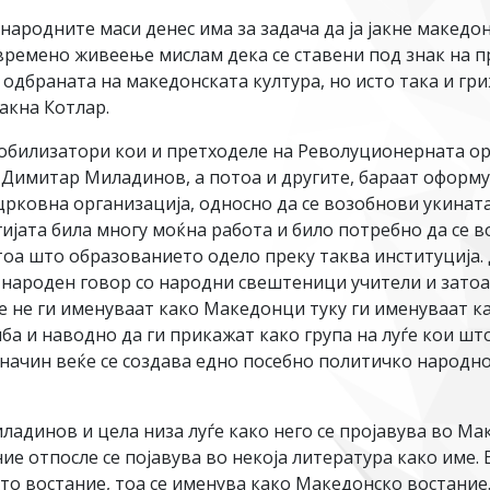
народните маси денес има за задача да ја јакне македон
ремено живеење мислам дека се ставени под знак на 
 одбраната на македонската култура, но исто така и гр
акна Котлар.
мобилизатори кои и претходеле на Револуционерната ор
Димитар Миладинов, а потоа и другите, бараат оформ
црковна организација, односно да се возобнови укината
ијата била многу моќна работа и било потребно да се 
тоа што образованието одело преку таква институција.
и народен говор со народни свештеници учители и зато
ѓе не ги именуваат како Македонци туку ги именуваат к
 и наводно да ги прикажат како група на луѓе кои што
ј начин веќе се создава едно посебно политичко народн
ладинов и цела низа луѓе како него се пројавува во М
ие отпосле се појавува во некоја литература како име.
то востание, тоа се именува како Македонско востание