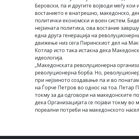
Беровски, па и другите војводи меѓу кои
востанието е внатрешно, македонско, дек
политички економски и воен систем. Биде
нејзината политика, ова востание завршува
една друга генерација на револуционерни
движење низ сега Пиринскиот дел на Маке
Котлар исто така истакна дека Македонск
идеологија.
„Македонската револуционерна организаци
револуционерна борба. Но, револуционер
при нејзиното создавање па и во понатам
на Ѓорче Петров во однос на тоа. Петар 
токму за да одговори на македонските по
дека Организацијата се појави токму во 
пореални потреби на македонското населе