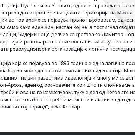
 и Ѓорѓија Пулевски во Уставот, односно правилата на о
а треба да се прошири на целата територија на Македон
јќи во тоа време се појавува првиот врховизам, односн
 само како еден чин, настан кој не ја постигнал својата
 дејци, бидејќи Гоце Делчев се среѓава со Димитар Поп
донија и разговараат за тие востанички искуства но и
ата револуционерна организација е логична последица 
ја која се појавува во 1893 година е една логична по
на борба може да постои само ако има идеологија. Ма
ошниот нејзин развој има идеологија и многу ми се до
Поп-Арсов, еден од оосновачите кои што ги спомнавме в
треби и ова не го измислувам, туку е дел од неговите 
моментот кога беа потребни моменти и акции за да одг
ние во тој период“, рече Котлар.