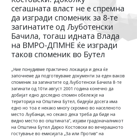
сегашната власт не е спремна
да изгради споменик за 8-те
загинатите од Љуботенски
Бачила, тогаш идната Влада
на ВМРО-ДПМНЕ ќе изгради
таков споменик во Бутел
„Ние понудивме практично локација и дека ќе
започнеме да подготвуваме документи за еден ваков
споменик за загинатите од Љуботенски Бачила 8-те
загинати од 10ти август 2001 година конечно да
добијат едно доследно спомен обележје на
територија на Општина Бутел, бидејќи досега има
едно но тоа е некако многу скромно во населеното
место Љубанци, но секако дека треба да биде на
видно место во општината“, изјави градоначалникот
на Општина Бутел Дарко Костовски во вечерашното
гостување во емисијата „За или Против“ на