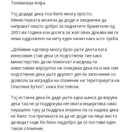
Телевизија Алфа.
Тој додаде дека тоа било многу просто.
Министерката можела да дојде и заеднички да
направат нешто добро за паднатите бранители од
2001-ва година кои досега за жал оваа држава им се
нема оддолжено на ниту еден начин како што треба.
„Добивме одговор многу брзо уште дента кога
изнесовме став дека се подготвени тие како
министерство да ни помогнат и веднаш ги
известивме веројатно не очекуваа дека па и ние сме
подготвени дека уште другиот ден ќе започнеме со
дозвола за изградба на споменик на територијата на
Општина Бутел“, кажа Костовски.
Тој истакна дека ќе даде уште една шанса да верува
дека таа не ја поддржува неговата инцијатива само
паушално туку ја поддржа искрено па се надева дека
не било тоа причината за да не дојде на лице место
да видат каде би било најдобро да се постави еден
таков споменик.