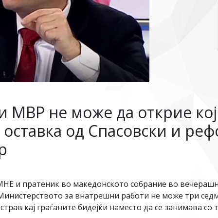
и МВР не може да открие кој
 оставка од Спасовски и ре
р
МНЕ и пратеник во македонското собрание во вечерашн
 Министерството за внатрешни работи не може три седм
страв кај граѓаните бидејќи наместо да се занимава со 