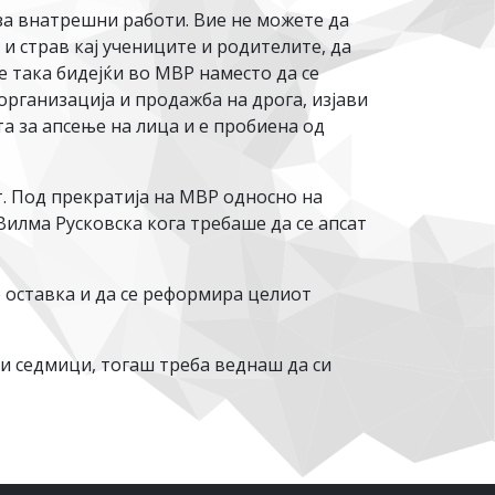
 за внатрешни работи. Вие не можете да
 и страв кај учениците и родителите, да
 е така бидејќи во МВР наместо да се
организација и продажба на дрога, изјави
а за апсење на лица и е пробиена од
т. Под прекратија на МВР односно на
илма Русковска кога требаше да се апсат
 оставка и да се реформира целиот
ри седмици, тогаш треба веднаш да си