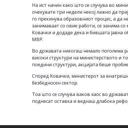
На ист начин како што се случува во мин
очекувате три недели некој лажно да приј
го прекинува образовниот процес, а да не 
занимаваат со овие работи, се занима со 
Ковачки и додаде дека и бившата јавна о
МВР.
Во државата никогаш немало поголема рас
високи структури на министерството и то
поедини структури, акцијата беше пробиен
Според Ковачки, министерот за внатрешн
безбедносен сектор.
Тоа што се случува ваков хаос во држава
поднесат оставка и веднаш длабока рефор