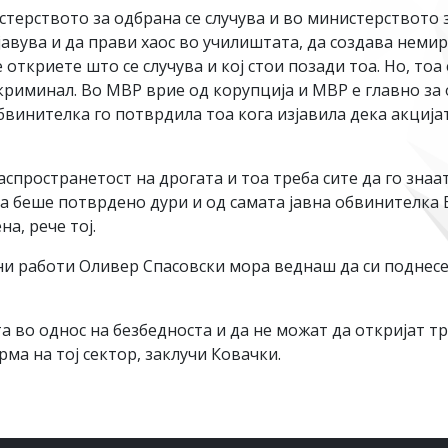
истерството за одбрана се случува и во министерството
авува и да прави хаос во училиштата, да создава немир
откриете што се случува и кој стои позади тоа. Но, тоа
криминал. Во МВР врие од корупција и МВР е главно за 
бвинителка го потврдила тоа кога изјавила дека акцијат
пространетост на дрогата и тоа треба сите да го знаа
а беше потврдено дури и од самата јавна обвинителка В
а, рече тој.
и работи Оливер Спасовски мора веднаш да си поднесе
та во однос на безбедноста и да не можат да откријат т
ма на тој сектор, заклучи Ковачки.