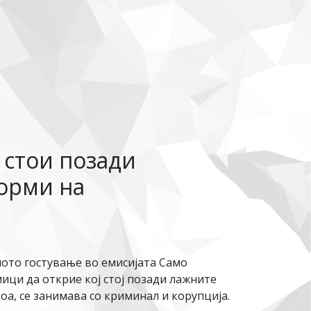
 стои позади
форми на
ото гостување во емисијата Само
ици да открие кој стој позади лажните
тоа, се занимава со криминал и корупција.