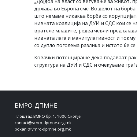
„Дојдоа на власт со ветување за живот, п
држава во Европа сме. Во делот на борба
што немаме никаква борба со корупцијата
нивната коалиција на ДУИ и СДС кои се на 
врателе младите, редеа чевли пред владат
нивната лага и манипулативност и токму
со дупло поголема разлика и истото ќе се 
Ковачки потенцираше дека подаваат рак
структура на ДУИ и СДС и очекуваме граѓ
ВМРО-ДПМНЕ
Плоштад ВМРО бр. 1, 1000 Скопје
contact@vmro-dpmne.org.mk
pokani@vmro-dpmne.org.mk