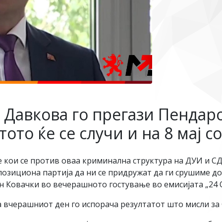
 Давкова го прегази Пендар
ото ќе се случи и на 8 мај с
е кои се против оваа криминална структура на ДУИ и С
позициона партија да ни се придружат да ги срушиме д
Ковачки во вечерашното гостување во емисијата „24 О
 вчерашниот ден го испорача резултатот што мисли за 