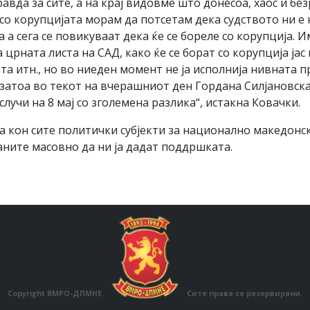
равда за сите, а на крај видовме што донесоа, хаос и б
 со корупцијата морам да потсетам дека судството ни е
 а сега се повикуваат дека ќе се бореле со корупција.
црната листа на САД, како ќе се борат со корупција јас 
а итн., но во ниеден момент не ја исполнија нивната п
 затоа во текот на вчерашниот ден Гордана Силјановск
случи на 8 мај со зголемена разлика“, истакна Ковачки.
а кон сите политички субјекти за национално македон
аните масовно да ни ја дадат поддршката.
Copyright ВМРО-ДПМНЕ.
Сите права се резервирани.