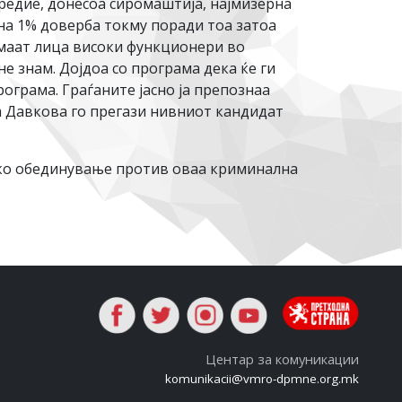
езредие, донесоа сиромаштија, најмизерна
 на 1% доверба токму поради тоа затоа
 Имаат лица високи функционери во
не знам. Дојдоа со програма дека ќе ги
рограма. Граѓаните јасно ја препознаа
а Давкова го прегази нивниот кандидат
ско обединување против оваа криминална
Центар за комуникации
komunikacii@vmro-dpmne.org.mk