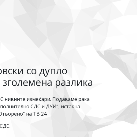
овски со дупло
о зголемена разлика
ДС нивните измеќари. Подаваме рака
ополнително СДС и ДУИ“, истакна
творено“ на ТВ 24.
СДС.