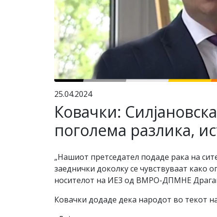
25.04.2024
Ковачки: Силјановска
поголема разлика, ист
„Нашиот претседател подаде рака на сит
заеднички доколку се чувствуваат како о
носителот на ИЕ3 од ВМРО-ДПМНЕ Драган 
Ковачки додаде дека народот во текот на