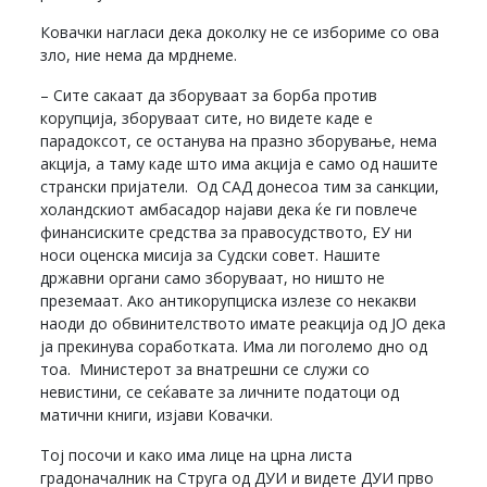
Ковачки нагласи дека доколку не се избориме со ова
зло, ние нема да мрднеме.
– Сите сакаат да зборуваат за борба против
корупција, зборуваат сите, но видете каде е
парадоксот, се останува на празно зборување, нема
акција, а таму каде што има акција е само од нашите
странски пријатели. Од САД донесоа тим за санкции,
холандскиот амбасадор најави дека ќе ги повлече
финансиските средства за правосудството, ЕУ ни
носи оценска мисија за Судски совет. Нашите
државни органи само зборуваат, но ништо не
преземаат. Ако антикорупциска излезе со некакви
наоди до обвинителството имате реакција од ЈО дека
ја прекинува соработката. Има ли поголемо дно од
тоа. Министерот за внатрешни се служи со
невистини, се сеќавате за личните податоци од
матични книги, изјави Ковачки.
Тој посочи и како има лице на црна листа
градоначалник на Струга од ДУИ и видете ДУИ прво