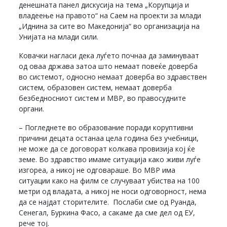
денешната панел дискусија на тема „Корупција и
владеење на правото“ на Саем на проекти за млади
„Иднина за сите во Македонија“ во организација на
Унијата на млади сили.
Ковачки нагласи дека луѓето почнаа да заминуваат
од оваа држава затоа што немаат повеќе доверба
во системот, односно немаат доверба во здравствен
систем, образовен систем, немаат доверба
безбедносниот систем и МВР, во правосудните
органи.
– Погледнете во образование поради коруптивни
причини децата останаа цела година без учебници,
не може да се договорат колкава провизија кој ќе
земе. Во здравство имаме ситуација како живи луѓе
изгореа, а никој не одговараше. Во МВР има
ситуации како на филм се случуваат убиства на 100
метри од владата, а никој не носи одговорност, нема
да се најдат сторителите. Послаби сме од Руанда,
Сенегал, Буркина Фасо, а сакаме да сме дел од ЕУ,
рече тој.