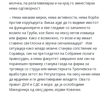
молчеа, па релативизираа и на крај го амнестираа
нема одговорност.
– Нема никакви мерки, нема активности, нема борба
против корупцијата. Викаа ајде да го видиме имотот
на функционерите и еве гледаме со запаленото
возило на Груби, кое било на некој негов комшија
или фирма. Како е возможно, го вози и му имаат
ставено светлосна и звучна сигнализација? Или
ситуација како младо момче станува сопственик на
Соравија, син на претседател на Собрание полага
правосуден, а нема факултет завршено или син на
поранешен премиер станува газда на фирма за
трговија со струја или министерката Тренчевска го
вработува зетот во Регулаторна. На овој начин нема
да мрднеме и ги демотивираме младите. Ова го
прават ДУИ и СДС и мора да ја ослободиме
Македонија од овој јарем, изјави Ковачки.