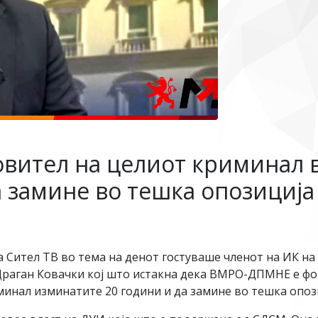
овител на целиот криминал 
 замине во тешка опозиција 
 Сител ТВ во тема на денот гостуваше членот на ИК н
Драган Ковачки кој што истакна дека ВМРО-ДПМНЕ е фо
инал изминатите 20 години и да замине во тешка опози