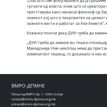
„Она што сме фокусирани е да ја срушиме
тргнати од власта, оние што се креатори 
претставува како некаков филозоф од Зај
човекот кој што е покровител на целиот 
лажните вести и работат за Али Ахмети“, 
Ковачки посочи дека ДУИ треба да замине
„ДУИ треба да замине во тешка опозиција
Македонија. Ние никогаш нема да преста
изминатиот период, го докажало и низ ис
ВМРО-ДПМНЕ
Плоштад ВМРО бр. 1, 1000 Скопје
contact@vmro-dpmne.org.mk
pokani@vmro-dpmne.org.mk