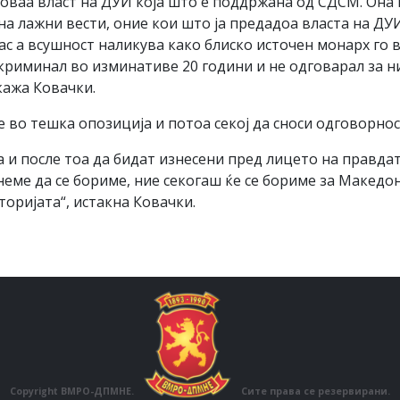
 оваа власт на ДУИ која што е поддржана од СДСМ. Она
на лажни вести, оние кои што ја предадоа власта на ДУИ
ас а всушност наликува како блиско источен монарх го 
криминал во изминативе 20 години и не одговарал за ни
кажа Ковачки.
 во тешка oпозиција и потоа секој да сноси одговорнос
 и после тоа да бидат изнесени пред лицето на правда
неме да се бориме, ние секогаш ќе се бориме за Макед
торијата“, истакна Ковачки.
Copyright ВМРО-ДПМНЕ.
Сите права се резервирани.