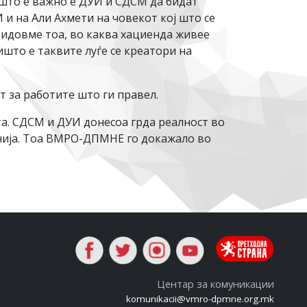
 што е важно е ДУИ и СДСМ да бидат
 и на Али Ахмети на човекот кој што се
видовме тоа, во каква хациенда живее
што е таквите луѓе се креатори на
т за работите што ги правел.
та. СДСМ и ДУИ донесоа грда реалност во
онија. Тоа ВМРО-ДПМНЕ го докажало во
Центар за комуникации
komunikacii@vmro-dpmne.org.mk