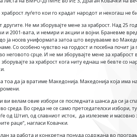
та листа на ВМРО-ДПМНЕ во ИЕ 3, Драган Ковачки на в
 храброст луѓето кои го крадат народот и некогаш не би
 другите. Не ми зборувајте мене за храброст. Над 25 г
и и 2001-вата, и немири и акции и војни. Браневме вр
рдо ја носев униформата затоа што верувавме во Македо
аме. Со особено чувство на гордост и посебна почит ја
о неговото срце. И не ми зборувајте мене за храброст в
 зборувајте за храброст кога ниту еднаш не бевте со на
и.
за тоа да ја вратиме Македонија. Македонија која има н
промени.
 и ви велам овие избори се последната шанса да си ја с
е во среда. Во среда не се само претседателски избори,
луѓе од Штип, од славниот исток, да излеземе и масовно
ите раце“, нагласи Ковачки.
н за работа и конкретна понуда содржана во програма