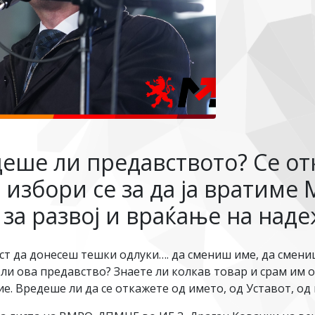
деше ли предавството? Се от
е избори се за да ја вратиме
за развој и враќање на надеж
ст да донесеш тешки одлуки…. да смениш име, да смениш
ли ова предавство? Знаете ли колкав товар и срам им о
ие. Вредеше ли да се откажете од името, од Уставот, од