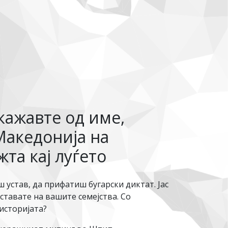
кажавте од име,
 Македонија на
та кај луѓето
 устав, да прифатиш бугарски диктат. Јас
ставате на вашите семејства. Со
 историјата?