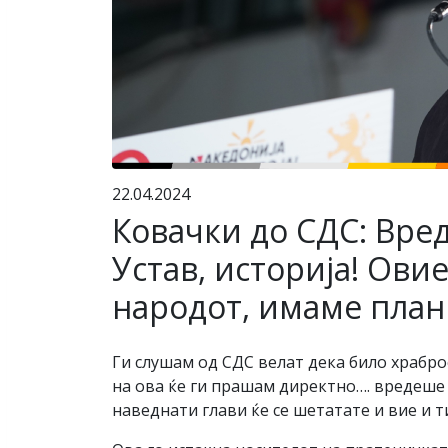
22.04.2024
Ковачки до СДС: Вре
Устав, историја! Ови
народот, имаме план 
Ги слушам од СДС велат дека било храбро
на ова ќе ги прашам директно…. вредеше 
наведнати глави ќе се шетатате и вие и т