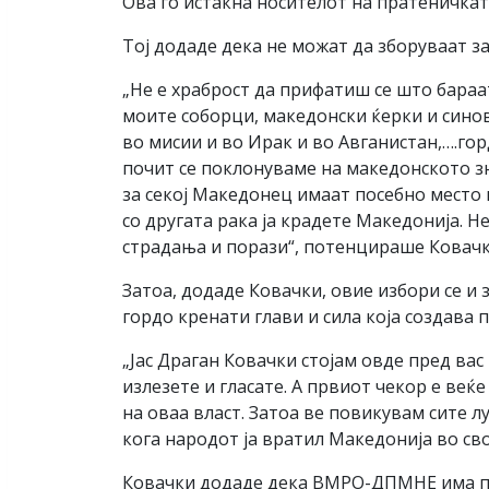
Ова го истакна носителот на пратеничка
Тој додаде дека не можат да зборуваат за
„Не е храброст да прифатиш се што бараат
моите соборци, македонски ќерки и синов
во мисии и во Ирак и во Авганистан,….го
почит се поклонуваме на македонското зн
за секој Македонец имаат посебно место в
со другата рака ја крадете Македонија. Не
страдања и порази“, потенцираше Ковачк
Затоа, додаде Ковачки, овие избори се и 
гордо кренати глави и сила која создава 
„Јас Драган Ковачки стојам овде пред вас
излезете и гласате. А првиот чекор е веќ
на оваа власт. Затоа ве повикувам сите 
кога народот ја вратил Македонија во сво
Ковачки додаде дека ВМРО-ДПМНЕ има пла