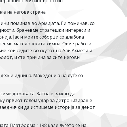
ечерашниот митинг во Штип.
ле на негова страна.
одини поминав во Армијата. Ги поминав, со
едности, браневме стратешки интереси и
нија. Јас и моите соборци со длабока
 пееме македонската химна. Овие работи
ие кои седите во скутот на Али Ахмети и
родот, и сте причина за сите негови
адеж и иднина. Македонија на луѓе со
пасиме државата. Затоа е важно да
 туку првиот голем удар за детронизирање
 заеднички да испишеме историја за денот
та Платформа 1198 каде луѓето се на