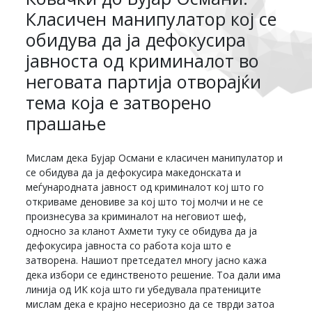
Класичен манипулатор кој се
обидува да ја дефокусира
јавноста од криминалот во
неговата партија отворајќи
тема која е затворено
прашање
Мислам дека Бујар Османи е класичен манипулатор и
се обидува да ја дефокусира македонската и
меѓународната јавност од криминалот кој што го
откриваме деновиве за кој што тој молчи и не се
произнесува за криминалот на неговиот шеф,
односно за кланот Ахмети туку се обидува да ја
дефокусира јавноста со работа која што е
затворена. Нашиот претседател многу јасно кажа
дека избори се единственото решение. Тоа дали има
линија од ИК која што ги убедувала пратениците
мислам дека е крајно несериозно да се тврди затоа