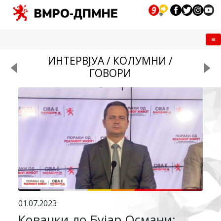
Me
ИНТЕРВЈУА / КОЛУМНИ /
ГОВОРИ
01.07.2023
Ковачки до Бујар Османи: