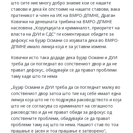
што сите ние многу добро знаеме кои се нашите
ставови и дека ќе опстоиме на нашите ставови, вака
пратеникот и член на ИК на ВМРО-ДПМНЕ, Драган
Ковачки на денешната трибина на ВМРО-ДПМНЕ
насловена „Корупцијата и криминалот, приоритет на
власта на ДУИ и СДС“ ги коментираше обидите за
дефокус на Бујар Османи со изјавата дека во ВМРО-
ДПМНЕ имало линија која е за уставни измени.
Ковачки исто така додаде дека Бујар Османи и ДУИ
треба да си погледнат во сопствениот двор и да не
прават дефокус, обидувајќи се да прават проблеми
таму каде што ги нема
„Бујар Османи и ДУИ треба да си погледнат малку во
сопствениот двор затоа што тие кај себе имаат една
линија која што не го подржува раководството и која
што не се согласува со криминалот на сегашното
раководство и да не прават обиди за дефокус од
сопствените проблеми, обидувајќи се да прават
проблеми таму кај што ги нема. Нашиот став по тоа
прашање е јасен и тоа прашање е затворено“,