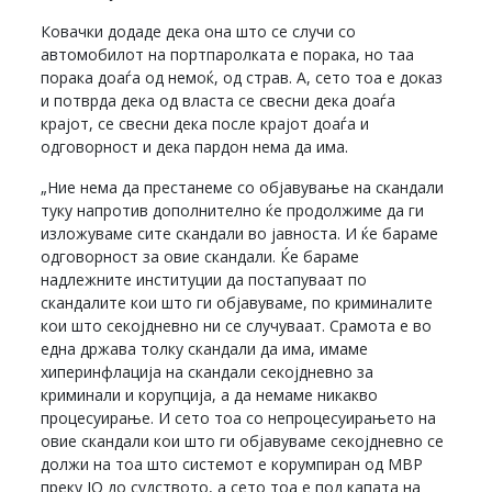
Ковачки додаде дека она што се случи со
автомобилот на портпаролката е порака, но таа
порака доаѓа од немоќ, од страв. А, сето тоа е доказ
и потврда дека од власта се свесни дека доаѓа
крајот, се свесни дека после крајот доаѓа и
одговорност и дека пардон нема да има.
„Ние нема да престанеме со објавување на скандали
туку напротив дополнително ќе продолжиме да ги
изложуваме сите скандали во јавноста. И ќе бараме
одговорност за овие скандали. Ќе бараме
надлежните институции да постапуваат по
скандалите кои што ги објавуваме, по криминалите
кои што секојдневно ни се случуваат. Срамота е во
една држава толку скандали да има, имаме
хиперинфлација на скандали секојдневно за
криминали и корупција, а да немаме никакво
процесуирање. И сето тоа со непроцесуирањето на
овие скандали кои што ги објавуваме секојдневно се
должи на тоа што системот е корумпиран од МВР
преку ЈО до судството, а сето тоа е под капата на