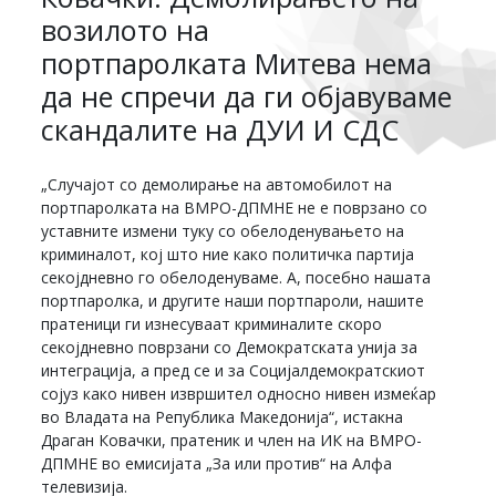
возилото на
портпаролката Митева нема
да не спречи да ги објавуваме
скандалите на ДУИ И СДС
„Случајот со демолирање на автомобилот на
портпаролката на ВМРО-ДПМНЕ не е поврзано со
уставните измени туку со обелоденувањето на
криминалот, кој што ние како политичка партија
секојдневно го обелоденуваме. А, посебно нашата
портпаролка, и другите наши портпароли, нашите
пратеници ги изнесуваат криминалите скоро
секојдневно поврзани со Демократската унија за
интеграција, а пред се и за Социјалдемократскиот
сојуз како нивен извршител односно нивен измеќар
во Владата на Република Македонија“, истакна
Драган Ковачки, пратеник и член на ИК на ВМРО-
ДПМНЕ во емисијата „За или против“ на Алфа
телевизија.