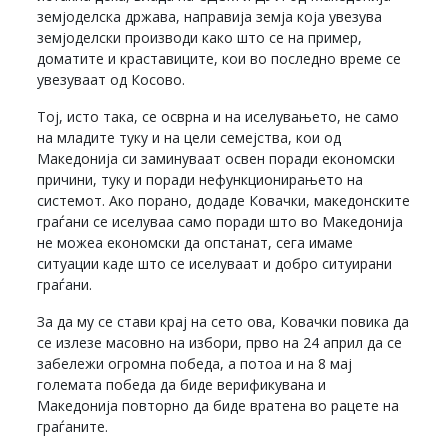
земјоделска држава, направија земја која увезува
земјоделски производи како што се на пример,
доматите и краставиците, кои во последно време се
увезуваат од Косово.
Тој, исто така, се осврна и на иселувањето, не само
на младите туку и на цели семејства, кои од
Македонија си заминуваат освен поради економски
причини, туку и поради нефункционирањето на
системот. Ако порано, додаде Ковачки, македонските
граѓани се иселуваа само поради што во Македонија
не можеа економски да опстанат, сега имаме
ситуации каде што се иселуваат и добро ситуирани
граѓани.
За да му се стави крај на сето ова, Ковачки повика да
се излезе масовно на избори, прво на 24 април да се
забележи огромна победа, а потоа и на 8 мај
големата победа да биде верификувана и
Македонија повторно да биде вратена во рацете на
граѓаните.