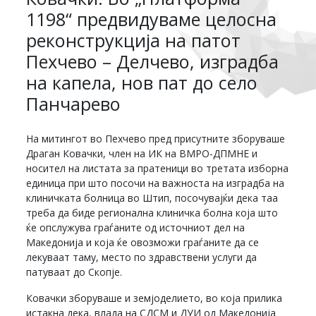
1198“ предвидуваме целосна
реконструкција на патот
Пехчево – Делчево, изградба
на капела, нов пат до село
Панчарево
На митингот во Пехчево пред присутните зборуваше
Драган Ковачки, член на ИК на ВМРО-ДПМНЕ и
носител на листата за пратеници во третата изборна
единица при што посочи на важноста на изградба на
клиничката болница во Штип, посочувајќи дека таа
треба да биде регионална клиничка болна која што
ќе опслужува граѓаните од источниот дел на
Македонија и која ќе овозможи граѓаните да се
лекуваат таму, место по здравствени услуги да
патуваат до Скопје.
Ковачки зборуваше и земјоделието, во која прилика
истакна дека, влада на СДСМ и ДУИ од Македонија