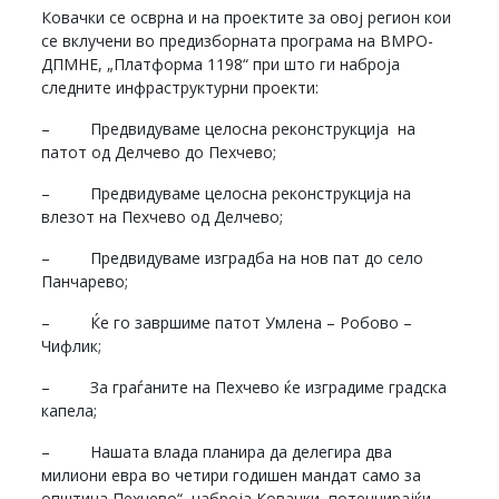
Ковачки се осврна и на проектите за овој регион кои
се вклучени во предизборната програма на ВМРО-
ДПМНЕ, „Платформа 1198“ при што ги наброја
следните инфраструктурни проекти:
– Предвидуваме целосна реконструкција на
патот од Делчево до Пехчево;
– Предвидуваме целосна реконструкција на
влезот на Пехчево од Делчево;
– Предвидуваме изградба на нов пат до село
Панчарево;
– Ќе го завршиме патот Умлена – Робово –
Чифлик;
– За граѓаните на Пехчево ќе изградиме градска
капела;
– Нашата влада планира да делегира два
милиони евра во четири годишен мандат само за
општина Пехчево“, наброја Ковачки, потенцирајќи