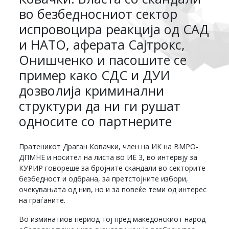
во безбедносниот сектор
испровоцира реакција од САД
и НАТО, аферата Сајтрокс,
Онишченко и пасошите се
пример како СДС и ДУИ
дозволија криминални
структури да ни ги рушат
односите со партнерите
Пратеникот Драган Ковачки, член на ИК на ВМРО-
ДПМНЕ и носител на листа во ИЕ 3, во интервју за
КУРИР говореше за бројните скандали во секторите
безбедност и одбрана, за претстојните избори,
очекувањата од нив, но и за повеќе теми од интерес
на граѓаните.
Во изминатиов период тој пред македонскиот народ