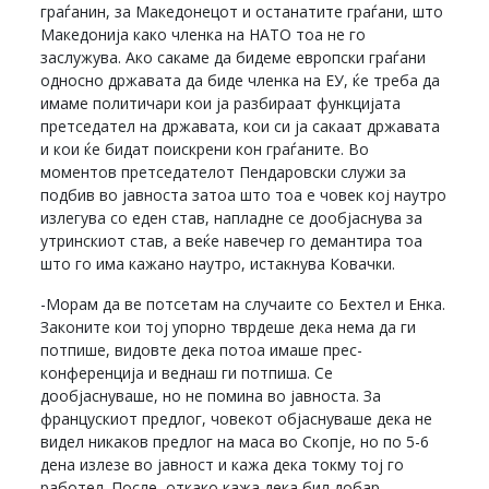
граѓанин, за Македонецот и останатите граѓани, што
Македонија како членка на НАТО тоа не го
заслужува. Ако сакаме да бидеме европски граѓани
односно државата да биде членка на ЕУ, ќе треба да
имаме политичари кои ја разбираат функцијата
претседател на државата, кои си ја сакаат државата
и кои ќе бидат поискрени кон граѓаните. Во
моментов претседателот Пендаровски служи за
подбив во јавноста затоа што тоа е човек кој наутро
излегува со еден став, напладне се дообјаснува за
утринскиот став, а веќе навечер го демантира тоа
што го има кажано наутро, истакнува Ковачки.
-Морам да ве потсетам на случаите со Бехтел и Енка.
Законите кои тој упорно тврдеше дека нема да ги
потпише, видовте дека потоа имаше прес-
конференција и веднаш ги потпиша. Се
дообјаснуваше, но не помина во јавноста. За
францускиот предлог, човекот објаснуваше дека не
видел никаков предлог на маса во Скопје, но по 5-6
дена излезе во јавност и кажа дека токму тој го
работел. После, откако кажа дека бил добар