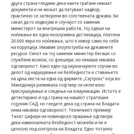
друга страна гледаме дека наите граѓани немаат
документи и не можат да патуваат надвор,
практично се затворени во сопствената држава. Би
сакал да го издвојам и случајот со заменик
министерот за внатрешни работи, тој одеше на
ноќевање во една ексклузивна дестинација, платена
20.000 евра по ноќевање, што е извор само по себе
на корупција. Имавме злоупотреба на државните
ресурси. Синот на тој заменик министер бегаше со
службени возила, со флешери, но немаше никаква
одговорност. Како еден од најзначајните случаи во
делот од нарушување на безбедноста е ставањето
на црна листа на една од фирмите „Сајтрокс“ која во
Македонија развивала софтвер за нелегално
прислушкување и следење на комуникации. Истото е
детектирано и од страна на нашиот стратешки
сојузник САД, но гледате дека од страна на Владата
нема никаква одговорност. Техничкиот премиер
Талат Џафери на новинарско прашање одговори
дека навионалната безбедност можеби и не е
целосно под контрола на Владата. Едно тотално