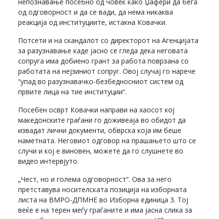
непознавање посебно од човек како Џафери да бега
од одговорност и да се вади, да нема никаква
реакција од институциите, истакна Ковачки.
Потсети и на скандалот со директорот на Агенцијата
за разузнавање каде јасно се гледа дека неговата
сопруга има добиено грант за работа поврзана со
работата на нејзиниот сопруг. Овој случај го нарече
“упад во разузнавачко-безбедносниот систем од
првите лица на тие институции“.
Посебен осврт Ковачки направи на хаосот кој
македонските граѓани го доживеаја во обидот да
извадат лични документи, обврска која им беше
наметната. Неговиот одговор на прашањето што се
случи и кој е виновен, можете да го слушнете во
видео интервјуто.
„Чест, но и голема одговорност“. Ова за него
претставува носителската позиција на изборната
листа на ВМРО-ДПМНЕ во Изборна единица 3. Тој
веќе е на терен меѓу граѓаните и има јасна слика за