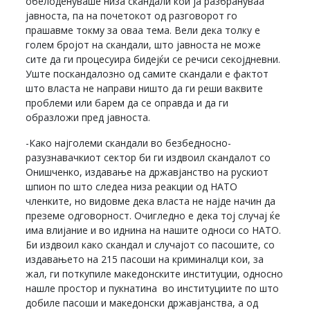
обелоденуваше низа скандали кои ја разбрануваа
јавноста, па на почетокот од разговорот го
прашавме токму за оваа тема. Вели дека толку е
голем бројот на скандали, што јавноста не може
сите да ги процесуира бидејќи се речиси секојдневни.
Уште поскандалозно од самите скандали е фактот
што власта не направи ништо да ги реши ваквите
проблеми или барем да се оправда и да ги
образложи пред јавноста.
-Како најголеми скандали во безбедносно-
разузнавачкиот сектор би ги издвоил скандалот со
Онишченко, издавање на државјанство на рускиот
шпион по што следеа низа реакции од НАТО
членките, но видовме дека власта не најде начин да
преземе одговорност. Очигледно е дека тој случај ќе
има влијание и во иднина на нашите односи со НАТО.
Би издвоил како скандал и случајот со пасошите, со
издавањето на 215 пасоши на криминалци кои, за
жал, ги поткупиле македонските институции, односно
нашле простор и пукнатина во институциите по што
добиле пасоши и македонски државјанства, а од