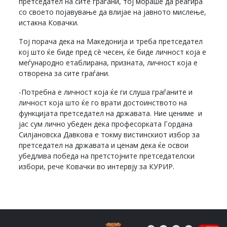
претседател на сите граѓани, тој мораше да реагира
со своето појавување да влијае на јавното мислење,
истакна Ковачки.
Тој порача дека на Македонија и треба претседател
кој што ќе биде пред сè чесен, ќе биде личност која е
меѓународно етаблирана, призната, личност која е
отворена за сите граѓани.
-Потребна е личност која ќе ги слуша граѓаните и
личност која што ќе го врати достоинството на
функцијата претседател на државата. Ние цениме и
јас сум лично убеден дека професорката Гордана
Силјановска Давкова е токму вистинскиот избор за
претседател на државата и ценам дека ќе освои
убедлива победа на претстојните претседателски
избори, рече Ковачки во интервју за КУРИР.