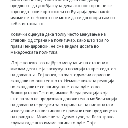
предлогот да дообјаснува дека ако повторно не се
спроведат оние протоколи со Бугарија дека пак ќе
имаме вето. Човекот не може да се договори сам со
себе, истакна тој.
Ковачки оценува дека толку често менување на
ставови од страна на политичар, како што тоа го
прави Пендаровски, не сме виделе досега во
македонската политика.
-Тој е човекот со најбрзо менување на ставови и
мислам дека не ја заслужува позицијата претседател
на државата. Тој човек, за жал, одмолчи сериозни
скандали во општеството. Немаше никаква реакција
по скандалите со загинувањето на луѓето во
болницата во Тетово, имаше бледа реакција која
што за жал не предизвика дополителна мобилизација
на државните ресурси за откривање на вистината и
изнесување на вистинските причинители пред лицето
на правдата. Молчеше за Дурмо турс, за Беса транс-
случаи каде што имаме загинато луѓе. Тој е