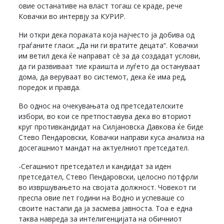
овие останативе на власт тогаш се краде, рече
Ковачки во интервју за КУРИР.
Ни откри дека пораката која најчесто ја добива од
граѓаните гласи: „Да ни ги вратите децата“. Ковачки
им ветил дека ќе направат сè за да создадат услови,
да ги развиваат тие краишта и луѓето да остануваат
дома, да веруваат во системот, дека ќе има ред,
поредок и правда.
Во однос на очекувањата од претседателските
избори, во кои се претпоставува дека во вториот
круг противкандидат на Силјановска Давкова ќе биде
Стево Пендаровски, Ковачки направи куса анализа на
досегашниот мандат на актуелниот претседател.
-Сегашниот претседател и кандидат за иден
претседател, Стево Пендаровски, целосно потфрли
во извршувањето на својата должност. Човекот ги
преспа овие пет години на Водно и успеваше со
своите настапи да ја засмева јавноста. Тоа е една
таква навреда за интелигенцијата на обичниот