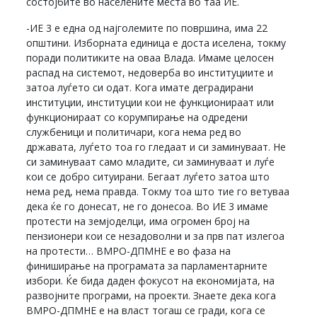
состојбите во населените места во таа ИЕ.
-ИЕ 3 е една од најголемите по површина, има 22
општини. Изборната единица е доста иселена, токму
поради политиките на оваа Влада. Имаме целосен
распад на системот, недоверба во институциите и
затоа луѓето си одат. Кога имате деградирани
институции, институции кои не функционираат или
функционираат со корумпирање на одредени
службеници и политичари, кога нема ред во
државата, луѓето тоа го гледаат и си заминуваат. Не
си заминуваат само младите, си заминуваат и луѓе
кои се добро ситуирани. Бегаат луѓето затоа што
нема ред, нема правда. Токму тоа што тие го ветуваа
дека ќе го донесат, не го донесоа. Во ИЕ 3 имаме
протести на земјоделци, има огромен број на
пензионери кои се незадоволни и за прв пат излегоа
на протести… ВМРО-ДПМНЕ е во фаза на
финиширање на програмата за парламентарните
избори. Ќе бида даден фокусот на економијата, на
развојните програми, на проекти. Знаете дека кога
ВМРО-ДПМНЕ е на власт тогаш се гради, кога се