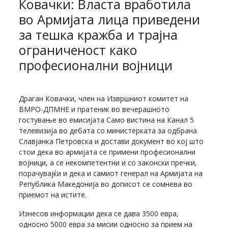
Ковачки: Власта вработила
во Армијата лица приведени
за тешка кражба и трајна
ограниченост како
професионални војници
Драган Ковачки, член на Извршниот комитет на
ВМРО-ДПМНЕ и пратеник во вечерашното
гостување во емисијата Само вистина на Канал 5
телевизија во дебата со министерката за одбрана
Славјанка Петровска и достави документ во кој што
стои дека во армијата се примени професионални
војници, а се некомпетентни и со законски пречки,
порачувајќи и дека и самиот генерал на Армијата на
Република Македонија во дописот се сомнева во
приемот на истите.
Изнесов информации дека се дава 3500 евра,
односно 5000 евра за мисии односно за прием на