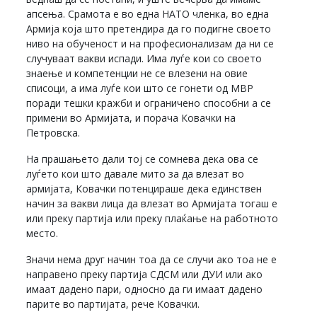
апсења. Срамота е во една НАТО членка, во една
Армија која што претендира да го подигне своето
ниво на обученост и на професионализам да ни се
случуваат вакви испади. Има луѓе кои со своето
знаење и компетенции не се влезени на овие
списоци, а има луѓе кои што се гонети од МВР
поради тешки кражби и ограничено способни а се
примени во Армијата, и порача Ковачки на
Петровска.
На прашањето дали тој се сомнева дека ова се
луѓето кои што давале мито за да влезат во
армијата, Ковачки потенцираше дека единствен
начин за вакви лица да влезат во Армијата тогаш е
или преку партија или преку плаќање на работното
место.
Значи нема друг начин тоа да се случи ако тоа не е
направено преку партија СДСМ или ДУИ или ако
имаат дадено пари, односно да ги имаат дадено
парите во партијата, рече Ковачки.