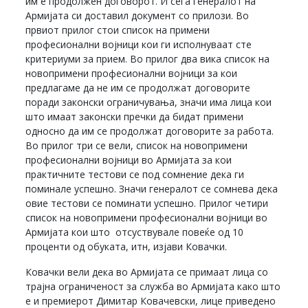
им е продолжен договорот. И сега генералот на
Армијата си доставил документ со прилози. Во
првиот прилог стои список на примени
професионални војници кои ги исполнуваат сте
критериуми за прием. Во прилог два вика список на
новопримени професионални војници за кои
предлагаме да не им се продолжат договорите
поради законски ограничувања, значи има лица кои
што имаат законски пречки да бидат примени
односно да им се продолжат договорите за работа.
Во прилог три се вели, список на новопримени
професионални војници во Армијата за кои
практичните тестови се под сомнение дека ги
поминале успешно. Значи генералот се сомнева дека
овие тестови се поминати успешно. Прилог четири
список на новопримени професионални војници во
Армијата кои што отсуствувале повеќе од 10
проценти од обуката, итн, изјави Ковачки.
Ковачки вели дека во Армијата се примаат лица со
трајна ограниченост за служба во Армијата како што
е и премиерот Димитар Ковачевски, лице приведено