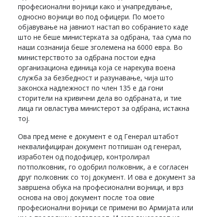
професионални војници како и унапредување,
односно војници во под офицери. По моето
објавување на јавниот настап во собранието каде
што не беше министерката за одбрана, таа сума по
наши сознанија беше зголемена на 6000 евра. Во
министерството за одбрана постои една
организациона единица која се нарекува воена
служба за безбедност и разунавање, чија што
законска надлежност по член 135 е да гони
сторители на кривични дела во одбраната, и тие
лица ги овластува министерот за одбрана, истакна
тој.
Ова пред мене е документ е од Генерал штабот
неквалифициран документ потпишан од генерал,
изработен од подофицер, контролирал
потполковник, го одобрил полковник, а е согласен
друг полковник со тој документ. И ова е документ за
завршена обука на професионални војници, и врз
основа на овој документ после тоа овие
професионални војници се примени во Армијата или