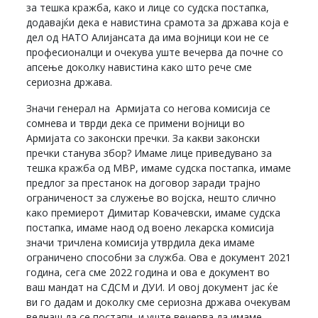
за тешка кражба, како и лице со судска постапка,
додавајќи дека е навистина срамота за држава која е
дел од НАТО Алијансата да има војници кои не се
професионалци и очекува уште вечерва да почне со
апсење доколку навистина како што рече сме
сериозна држава.
Значи генерал на Армијата со негова комисија се
сомнева и тврди дека се примени војници во
Армијата со законски пречки. За какви законски
пречки станува збор? Имаме лице приведувано за
тешка кражба од МВР, имаме судска постапка, имаме
предлог за престанок на договор заради трајно
ограниченост за служење во војска, нешто слично
како премиерот Димитар Ковачевски, имаме судска
постапка, имаме наод од воено лекарска комисија
значи тричлена комисија утврдила дека имаме
ограничено способни за служба. Ова е документ 2021
година, сега сме 2022 година и ова е документ во
ваш мандат на СДСМ и ДУИ. И овој документ јас ќе
ви го дадам и доколку сме сериозна држава очекувам
веднаш да се постапи, и уште вечерва да имаме