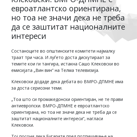
евроатлантско ориентирана,
но тоа не значи дека не треба
да се заштитат националните
интереси
Состаноците во општинските комитети најмалку
траат три часа. И луѓето доста дискутираат за
темите кои ги тангира, истакна Сашо Клековски во
емисијата „Вин вин“ на Телма телевизија.
Клековски додаде дека дебата во ВМРО-ДПМНЕ има
за доста сериозни теми.
„Тоа што си промакедонски ориентиран, не те прави
антиевропски. ВМРО-ДПМНЕ е евроатлантско
ориентирана, но тоа не значи дека не треба да се
заштитат националните интереси“, нагласи
Клековски.
Тој посочи дека Бугарите пред потпишување на