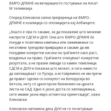
ВМРО-ДПМНЕ на вечерашното гостување на Алсат
М телевизија.
Според Клековски силна преференца на ВМРО-
ДПМНЕ е коалиција со опозицијата кај Албанците.
„Зошто е ова го сакаме, за да покажеме што можеме
наспроти СДСМ и ДУИ. Она што ВМРО-ДПМНЕ ќе
понуди е позитивна кампања или занимавање со
негативни трендови привршува и сакаме да им
понудиме конкретни насоки на граѓаните како раст,
владеење на право. Граѓаните очекуваат конкретни
резултати, а не празни ливади со камен темелници.
СДСМ и ДУИ и покажаа што можат, и сега наместо
да заплашуваат со Русија, а истовремено не им пречи
да прават зделки со конзулот на Белорусија во
Битола, ниту со црногорски бизнисмен на црната
листа на САД. Едно е јасно доста со заплашувања,
сите имаме јасна евро-атлантска ориентација“, кажа
Клековски.
Клековски напомена дека ДУИ не го почитуваше