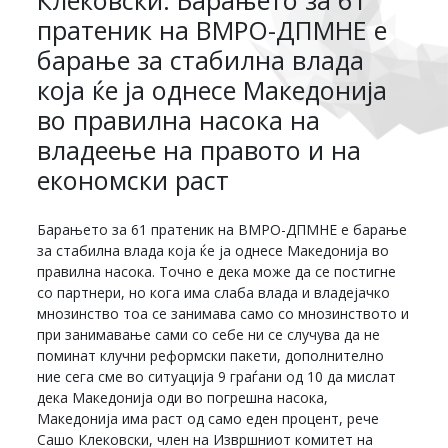
Клековски: Барањето за 61
пратеник на ВМРО-ДПМНЕ е
барање за стабилна влада
која ќе ја однесе Македонија
во правилна насока на
владеење на правото и на
економски раст
Барањето за 61 пратеник на ВМРО-ДПМНЕ е барање
за стабилна влада која ќе ја однесе Македонија во
правилна насока. Точно е дека може да се постигне
со партнери, но кога има слаба влада и владејачко
мнозинство тоа се занимава само со мнозинството и
при занимавање сами со себе ни се случува да не
поминат клучни реформски пакети, дополнително
ние сега сме во ситуација 9 граѓани од 10 да мислат
дека Македонија оди во погрешна насока,
Македонија има раст од само еден процент, рече
Сашо Клековски, член на Извршниот комитет на