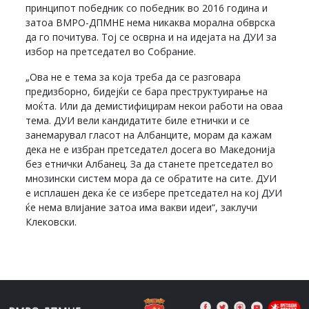
принципот победник со победник во 2016 година и
затоа ВМРО-ДПМНЕ нема никаква морална обврска
да го почитува. Тој се осврна и на идејата на ДУИ за
избор на претседател во Собрание.
„Ова не е тема за која треба да се разговара
предизборно, бидејќи се бара преструктуирање на
моќта. Или да демистифицирам некои работи на оваа
тема. ДУИ вели кандидатите биле етнички и се
занемарувал гласот на Албанците, морам да кажам
дека не е избран претседател досега во Македонија
без етнички Албанец. За да станете претседател во
мнозински систем мора да се обратите на сите. ДУИ
е исплашен дека ќе се избере претседател на кој ДУИ
ќе нема влијание затоа има вакви идеи“, заклучи
Клековски.