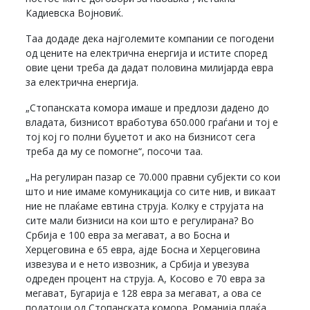
Кадиевска Војновиќ.
Таа додаде дека најголемите компании се погодени
од цените на електрична енергија и истите според
овие цени треба да дадат половина милијарда евра
за електрична енергија.
„Стопанската комора имаше и предлози дадено до
владата, бизнисот вработува 650.000 граѓани и тој е
тој кој го полни буџетот и ако на бизнисот сега
треба да му се помогне“, посочи таа.
„На регулиран пазар се 70.000 правни субјекти со кои
што и ние имаме комуникација со сите нив, и викаат
ние не плаќаме евтина струја. Колку е струјата на
сите мали бизниси на кои што е регулирана? Во
Србија е 100 евра за мегават, а во Босна и
Херцеговина е 65 евра, ајде Босна и Херцеговина
извезува и е нето извозник, а Србија и увезува
одреден процент на струја. А, Косово е 70 евра за
мегават, Бугарија е 128 евра за мегават, а ова се
податоци од Стопанската комора. Романија плаќа