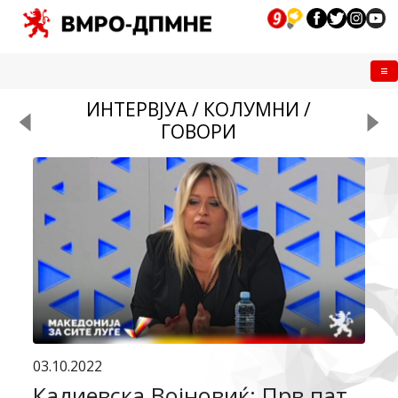
Me
ИНТЕРВЈУА / КОЛУМНИ /
ГОВОРИ
03.10.2022
Кадиевска Војновиќ: Прв пат