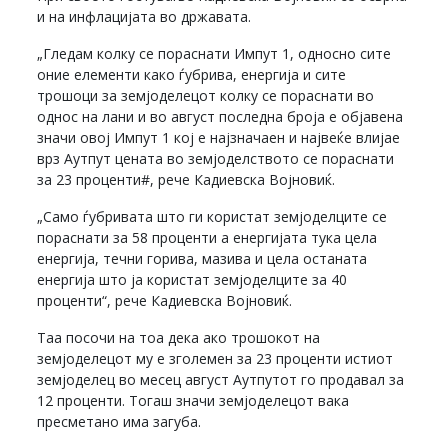
и на инфлацијата во државата.
„Гледам колку се пораснати Импут 1, односно сите
оние елементи како ѓубрива, енергија и сите
трошоци за земјоделецот колку се пораснати во
однос на лани и во август последна броја е објавена
значи овој Импут 1 кој е најзначаен и највеќе влијае
врз Аутпут цената во земјоделството се пораснати
за 23 проценти#, рече Кадиевска Војновиќ.
„Само ѓубривата што ги користат земјоделците се
пораснати за 58 проценти а енергијата тука цела
енергија, течни горива, мазива и цела останата
енергија што ја користат земјоделците за 40
проценти“, рече Кадиевска Војновиќ.
Таа посочи на тоа дека ако трошокот на
земјоделецот му е зголемен за 23 проценти истиот
земјоделец во месец август Аутпутот го продавал за
12 проценти. Тогаш значи земјоделецот вака
пресметано има загуба.