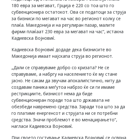
180 евра за мегават, Грција е 220 со тоа што го
субвенционира остатокот. Ова се податоци за струја
за бизниси по мегават на час во регионот колку се
плаќа. Македонија и на регулиран пазар, малите
фирми плаќаат 230 евра за мегават на час“, истакна
Кадиевска Војновиќ.
Кадиевска Војновиќ додаде дека бизнисите во
Македонија имаат најскапа струја во регионот.
„Дали се справуваме добро со кризата? Не се
справуваме, а набргу на населението ќе му стане
јасно. Не сакам да звучам апокалипстично, ниту да
создавам паника меѓутоа набрзо ќе си ги имаме
рестрикциите, бизнисот нема да биде
субвенциониран поради тоа што државата не
обезбеди навремено средства. Заради тоа што за да
го платиме енергенсот и струјата ни се потребни
средства. Значи проблемот е во менаџирањето“,
нагласи Кадиевска Војновиќ.
При своето гостување Кадиевска Војновиќ се осврна