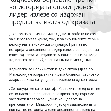
во историјата опозиционен
лидер излезе со издржан
предлог за излез од кризата
„Економскиот тим на ВМРО-ДПМНЕ работи не само
за енергетската криза, туку и за економските теми и
целокупната економска ситуација. Прв пат во
историјата опозиционен лидер излезе со предлог за
излез од кризата“, изјави за Анализа на ТВ 24, Маја
Кадиевска Војновиќ, член на ИК на ВМРО-ДПМНЕ.
Кадиевска Војновиќ истакна дека ситуацијата во
Македонија е алармантна и дека бизнисот сериозно
алармира дека ситуацијата е излезена од контрола
„Се понудивме како партија. Критиките се едно и тие
се во насока на решавање на кризата од која сме
засегнати и затоа го нудиме концептот на
претседателот Мицкоски, и јас сум задоволна што
прв пат во историјата еден опозиционен лидер на