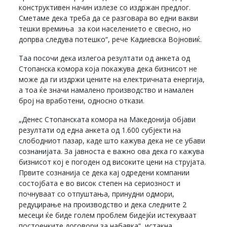
конструктивен начин излезе со издржан предлог.
Сметаме дека треба да се разговара во едни вакви
тешки времиња за кои населението е свесно, но
допрва следува потешко“, рече Кадиевска Војновиќ.
Таа посочи дека излегоа резултати од анкета од
Стопанска комора која покажува дека бизнисот не
може да ги издржи цените на електричната енергија,
а тоа ќе значи намалено производство и намален
број на вработени, односно откази.
„Денес Стопанската комора на Македонија објави
резултати од една анкета од 1.600 субјекти на
слободниот пазар, каде што кажува дека не се убави
сознанијата. За јавноста е важно ова дека го кажува
бизнисот кој е погоден од високите цени на струјата.
Првите сознанија се дека кај одредени компании
состојбата е во висок степен на сериозност и
почнуваат со отпуштања, принудни одмори,
редуцирање на производство и дека следните 2
месеци ќе биде голем проблем бидејќи истекуваат
постоечките договори за набавка“, истакна