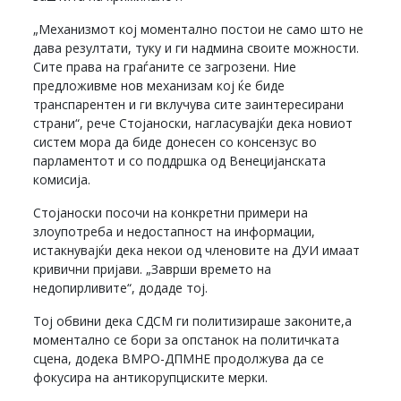
„Механизмот кој моментално постои не само што не
дава резултати, туку и ги надмина своите можности.
Сите права на граѓаните се загрозени. Ние
предложивме нов механизам кој ќе биде
транспарентен и ги вклучува сите заинтересирани
страни“, рече Стојаноски, нагласувајќи дека новиот
систем мора да биде донесен со консензус во
парламентот и со поддршка од Венецијанската
комисија.
Стојаноски посочи на конкретни примери на
злоупотреба и недостапност на информации,
истакнувајќи дека некои од членовите на ДУИ имаат
кривични пријави. „Заврши времето на
недопирливите“, додаде тој.
Тој обвини дека СДСМ ги политизираше законите,а
моментално се бори за опстанок на политичката
сцена, додека ВМРО-ДПМНЕ продолжува да се
фокусира на антикорупциските мерки.