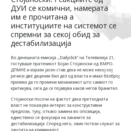
ДУИ се комични, намерата
им е прочитана а
институциите на системот се
спремни за секој обид за
дестабилизација
Во денешната емисија ,,Dailyclick“ на Телевизија 21,
гостуваше пратеникот Бојан Стојаноски од ВМРО-
ДПМНЕ и изрази јасен став дека не може некој кој
речиси две децении бил дел од власта и имал безброј
прилики да го промени механизмот што самиот го
критикува, сега да се појавува каков негов бранител.
Стојаноски посочи на фактот дека претходната
власт не покажува интерес за конструктивни
предлози, туку, откако замина во опозиција,
единствено се фокусира на заканите за
дестабилизација. Според него, овие потези служат за
заштита на криминалот.