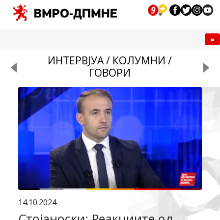
Me
ИНТЕРВЈУА / КОЛУМНИ /
ГОВОРИ
14.10.2024
Стојаноски: Реакциите од