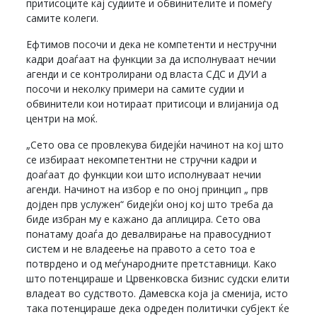
притисоците кај судиите и обвинителите и помеѓу
самите колеги.
Ефтимов посочи и дека не компетенти и нестручни
кадри доаѓаат на функции за да исполнуваат нечии
агенди и се контролирани од власта СДС и ДУИ а
посочи и неколку примери на самите судии и
обвинители кои нотираат притисоци и влијанија од
центри на моќ.
„Сето ова се провлекува бидејќи начинот на кој што
се избираат некомпетентни не стручни кадри и
доаѓаат до функции кои што исполнуваат нечии
агенди. Начинот на избор е по оној принцип „ прв
дојден прв услужен“ бидејќи оној кој што треба да
биде избран му е кажано да аплицира. Сето ова
понатаму доаѓа до девалвирање на правосудниот
систем и не владеење на правото а сето тоа е
потврдено и од меѓународните претставници. Како
што потенцираше и Црвенковска бизнис судски елити
владеат во судството. Дамевска која ја сменија, исто
така потенцираше дека одреден политички субјект ќе