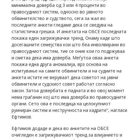
минимална доверба од 3 или 4 проценти во
правосудниот систем, односно во јавното
обвинителство и судството, сега за жал во
последните анкети гледаме дека се сведува на
статистичка грешка. И анкетата на ОБСЕ последната
покажа еден загрижувачки тренд. Oнаму каде што
досегашните семејства кои што беа инволвирани во
правосудниот систем, тие се оние кои го подржуваа
и сметаа дека има доверба. Меѓутоа оваа анкета
покажа една друга аномалија, врз основа на
испитување на самите обвинители и на судиите на
анкета истите не веруваат дека советот на јавни
обвинители и судскиот совет работат согласно
закон. Затоа довербата е падната и во овој момент
нема граѓанин кој што има доверба во правосудните
органи. Сето ова е последица на целокупниот
руиниран систем и нестручноста на кадрите“, нагласи
Ефтимов.
Ефтимов додаде и дека во анкетите на ОБСЕ
очигледен е загрижувачкиот тренд за влијанието и