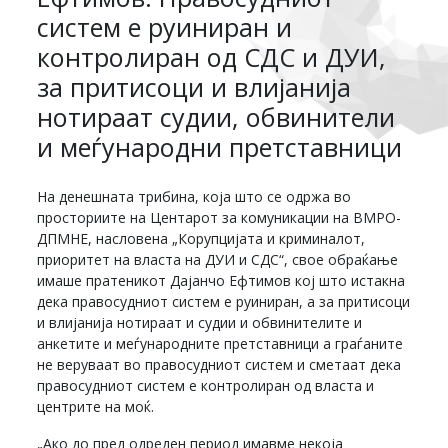
систем е руиниран и
контролиран од СДС и ДУИ,
за притисоци и влијанија
нотираат судии, обвинители
и меѓународни претставници
На денешната трибина, која што се одржа во
просториите на Центарот за комуникации на ВМРО-
ДПМНЕ, насловена „Корупцијата и криминалот,
приоритет на власта на ДУИ и СДС“, свое обраќање
имаше пратеникот Дајанчо Ефтимов кој што истакна
дека правосудниот систем е руиниран, а за притисоци
и влијанија нотираат и судии и обвинителите и
анкетите и меѓународните претставници а граѓаните
не веруваат во правосудниот систем и сметаат дека
правосудниот систем е контролиран од власта и
центрите на моќ.
„Ако до пред одреден период имавме некоја