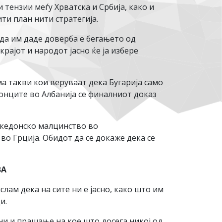
 тензии меѓу Хрватска и Србија, како и
ти план нити стратегија.
да им даде доверба е бегањето од
рајот и народот јасно ќе ја избере
ма такви кои веруваат дека Бугарија само
донците во Албанија се финалниот доказ
акедонско малцинство во
во Грција. Обидот да се докаже дека се
ВА
слам дека на сите ни е јасно, како што им
и.
ини и прашање на кое што досега никој од