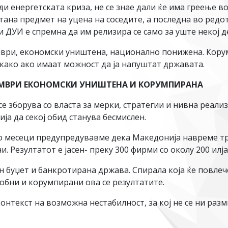
и енергетската криза, не се знае дали ќе има греење во
ана предмет на уцена на соседите, а последна во редот 
 ДУИ е спремна да им релизира се само за уште некој д
мври, економски уништена, национално понижена. Кору
и како ако имаат можност да ја напуштат државата.
ЕМВРИ ЕКОНОМСКИ УНИШТЕНА И КОРУМПИРАНА
се зборува со власта за мерки, стратегии и нивна реали
ија да секој обид станува бесмислен.
о месеци предупредувавме дека Македонија навреме тре
. Резултатот е јасен- преку 300 фирми со околу 200 ил
н буџет и банкротирана држава. Спирала која ќе повлече
особни и корумпирани ова се резултатите.
онтекст на возможна нестабилност, за кој не се ни разм