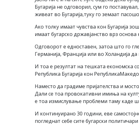
Бугарија не одговорил, сум го поставувал
живеат во Бугарија,туку го земаат пасошо
Ако толку имаат чувства кон Бугарија зош
имаат бугарско државјанство врз основа 
Одговорот е едноставен, затоа што го гле
Германија, Франција или во Холандија да 
И тоа е резултат на тешката економска с
Република Бугарија кон РепубликаМакедо
Наместо да градиме пријателства и мосто
Дали се тоа провокативни имиња на култу
е тоа измислување проблеми таму каде шт
И континуирано 30 години, еве самостојно
погледнат себе сите бугарски политичари