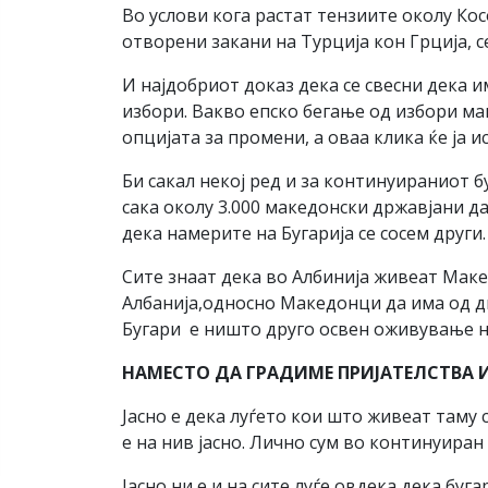
Во услови кога растат тензиите околу Кос
отворени закани на Турција кон Грција, с
И најдобриот доказ дека се свесни дека 
избори. Вакво епско бегање од избори мак
опцијата за промени, а оваа клика ќе ја 
Би сакал некој ред и за континуираниот 
сака околу 3.000 македонски државјани д
дека намерите на Бугарија се сосем други.
Сите знаат дека во Албинија живеат Мак
Албанија,односно Македонци да има од две
Бугари е ништо друго освен оживување н
НАМЕСТО ДА ГРАДИМЕ ПРИЈАТЕЛСТВА 
Јасно е дека луѓето кои што живеат таму с
е на нив јасно. Лично сум во континуиран
Јасно ни е и на сите луѓе овдека дека бу