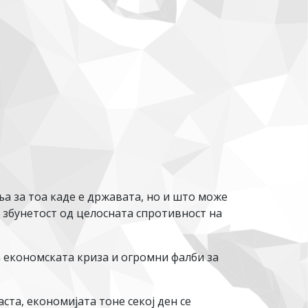
а за тоа каде е државата, но и што може
 збунетост од целосната спротивност на
а економската криза и огромни фалби за
ста, економијата тоне секој ден се