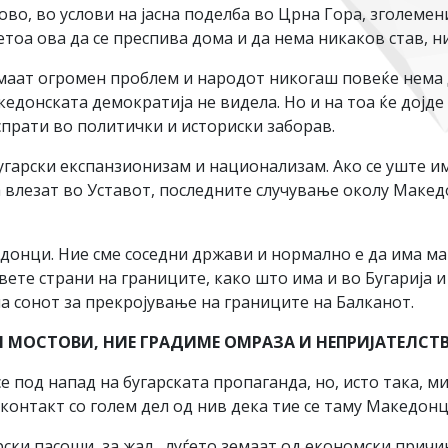
ово, во услови на јасна поделба во Црна Гора, зголемени
етоа ова да се преспива дома и да нема никаков став, ни
имаат огромен проблем и народот никогаш повеќе нема 
едонската демократија не видела. Но и на тоа ќе дојде к
испрати во политички и историски заборав.
бугарски експанзионизам и национализам. Ако се уште и
а влезат во Уставот, последните случување околу Маке
едонци. Ние сме соседни држави и нормално е да има м
те страни на границите, како што има и во Бугарија и 
а сонот за прекројување на границите на Балканот.
И МОСТОВИ, НИЕ ГРАДИМЕ ОМРАЗА И НЕПРИЈАТЕЛСТ
е под напад на бугарската пропаганда, но, исто така, ми
 контакт со голем дел од нив дека тие се таму Македонц
гарски пасоши, за жал, луѓето земаат од економски прич