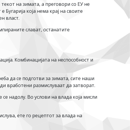
 текот на зимата, а преговори со ЕУ не
е Бугарија која нема крај на своите
ен власт.
мпираните слават, останатите
зација. Комбинацијата на неспособност и
ба да се подготви за зимата, сите наши
јади вработени размислуваат да затворат.
 се надолу. Во услови на влада која мисли
ислува, ете го рецептот за влада на