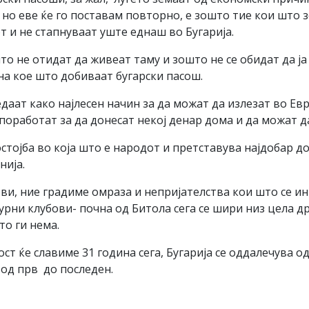
, но еве ќе го поставам повторно, е зошто тие кои што 
т и не стапнуваат уште еднаш во Бугарија.
то не отидат да живеат таму и зошто не се обидат да ја 
на кое што добиваат бугарски пасош.
даат како најлесен начин за да можат да излезат во Ев
поработат за да донесат некој денар дома и да можат д
остојба во која што е народот и претставува најдобар 
нија.
ви, ние градиме омраза и непријателства кои што се и
рни клубови- почна од Битола сега се шири низ цела д
о ги нема.
ст ќе славиме 31 година сега, Бугарија се оддалечува од
 од прв до последен.