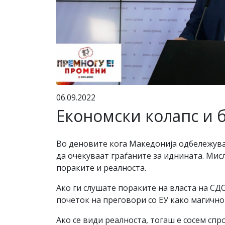
06.09.2022
Економски колапс и 
Во деновите кога Македонија одбележува 
да очекуваат граѓаните за иднината. Мис
пораките и реалноста.
Ако ги слушате пораките на власта на СД
почеток на преговори со ЕУ како магично
Ако се види реалноста, тогаш е сосем спр