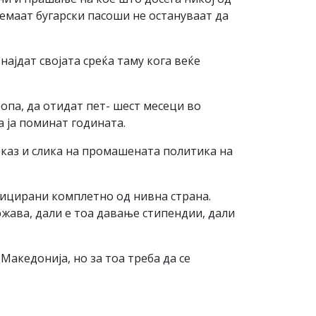
земаат бугарски пасоши не остануваат да
најдат својата среќа таму кога веќе
ропа, да отидат пет- шест месеци во
а ја поминат годината.
доказ и слика на промашената политика на
ницирани комплетно од нивна страна.
ржава, дали е тоа давање стипендии, дали
Македонија, но за тоа треба да се