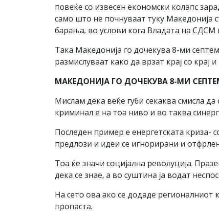
повеќе со извесен економски колапс зарад
само што не почнуваат туку Македонија ст
барања, во услови кога Владата на СДСМ и
Така Македонија го дочекува 8-ми септе
размислуваат како да врзат крај со крај 
МАКЕДОНИЈА ГО ДОЧЕКУВА 8-МИ СЕПТ
Мислам дека веќе губи секаква смисла да 
криминал е на тоа ниво и во таква синерг
Последен пример е енергетската криза- с
предлози и идеи се игнорирани и отфрлени
Тоа ќе значи социјална револуција. Празе
дека се знае, а во суштина ја водат несп
На сето ова ако се додаде регионалниот к
пропаста.