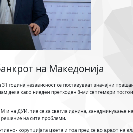
банкрот на Македонија
31 година независност се поставуваат значајни прашањ
лам дека како ниеден претходен 8-ми септември постои
СМ и на ДУИ, тие се за светла иднина, занадминување н
 решение на сите проблеми.
отивно- корупцијата цвета и тоа пред се во врвот на вла