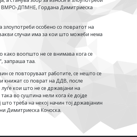
, а станува збор за износи и злоупотреби
а на ВМРО-ДПМНЕ, Гордана Димитриеска
 злоупотреби особено со повратот на
вакви случаи има за кои што можеби нема
о како воопшто не се внимава кога се
“, запраша таа.
ин се повторуваат работите, се нешто се
и книжат со поврат на ДДВ, после
 луѓе кои што не се државјани на
И така во суштина нели кога ќе дојде
 што треба на некој начин тој државјанин
сни Димитриеска Кочоска.