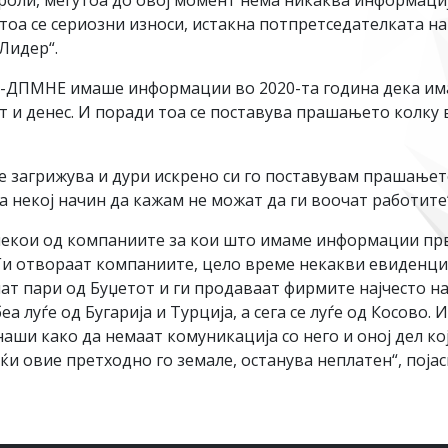
роли, меѓутоа до овој момент нема никаква информација
А, тоа се сериозни износи, истакна потпретседателкат
Лидер“.
-ДПМНЕ имаше информации во 2020-та година дека има
 и денес. И поради тоа се поставува прашањето колку 
е загрижува и дури искрено си го поставувам прашањет
а некој начин да кажам не можат да ги воочат работите
некои од компаниите за кои што имаме информации прв
 Ги отвораат компаниите, цело време некакви евиденци
ат пари од Буџетот и ги продаваат фирмите најчесто на
 луѓе од Бугарија и Турција, а сега се луѓе од Косово. 
аши како да немаат комуникација со него и оној дел кој
јќи овие претходно го земале, останува неплатен“, поја