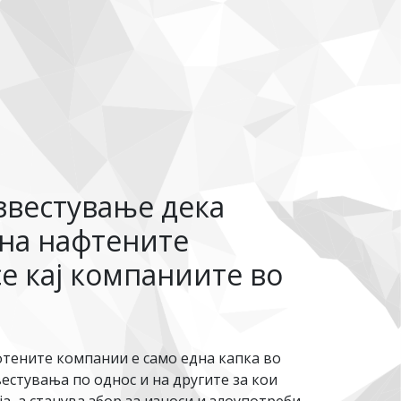
известување дека
 на нафтените
се кај компаниите во
фтените компании е само една капка во
естувања по однос и на другите за кои