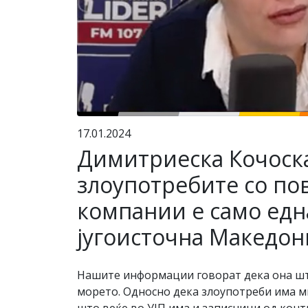
17.01.2024
Димитриеска Кочоска:
злоупотребите со по
компании е само една
југоисточна Македон
Нашите информации говорат дека она што
морето. Односно дека злоупотреби има мн