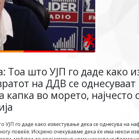
 Тоа што УЈП го даде како 
вратот на ДДВ се однесуваат
 капка во морето, најчесто 
ија
 УЈП го даде како известување дека се однесува на на
огу повеќе. Искрено очекувавме дека ќе има некои изв