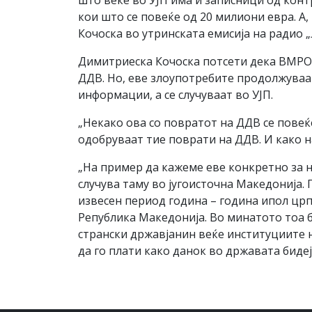
што веќе во УЈП има и записници од конт
кои што се повеќе од 20 милиони евра. 
Кочоска во утринската емисија на радио „
Димитриеска Кочоска потсети дека ВМРО
ДДВ. Но, еве злоупотребите продолжуваат
информации, а се случуваат во УЈП.
„Некако ова со повратот на ДДВ се повеќ
одобруваат тие поврати на ДДВ. И како н
„На пример да кажеме еве конкретно за 
случува таму во југоисточна Македонија.
извесен период година – година ипол црп
Република Македонија. Во минатото тоа беа
странски државјанин веќе институциите н
да го плати како данок во државата биде