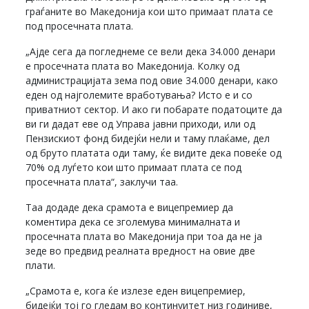
граѓаните во Македонија кои што примаат плата се
под просечната плата.
„Ајде сега да погледнеме се вели дека 34.000 денари
е просечната плата во Македонија. Колку од
администрацијата зема под овие 34.000 денари, како
еден од најголемите вработувања? Исто е и со
приватниот сектор. И ако ги побарате податоците да
ви ги дадат еве од Управа јавни приходи, или од
Пензискиот фонд бидејќи нели и таму плаќаме, дел
од бруто платата оди таму, ќе видите дека повеќе од
70% од луѓето кои што примаат плата се под
просечната плата“, заклучи таа.
Таа додаде дека срамота е вицепремиер да
коментира дека се зголемува минималната и
просечната плата во Македонија при тоа да не ја
зеде во предвид реалната вредност на овие две
плати.
„Срамота е, кога ќе излезе еден вицепремиер,
бидејќи тој го гледам во континуитет низ годиниве,