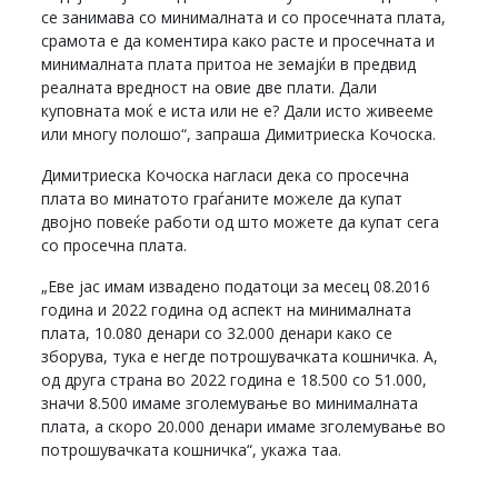
се занимава со минималната и со просечната плата,
срамота е да коментира како расте и просечната и
минималната плата притоа не земајќи в предвид
реалната вредност на овие две плати. Дали
куповната моќ е иста или не е? Дали исто живееме
или многу полошо“, запраша Димитриеска Кочоска.
Димитриеска Кочоска нагласи дека со просечна
плата во минатото граѓаните можеле да купат
двојно повеќе работи од што можете да купат сега
со просечна плата.
„Еве јас имам извадено податоци за месец 08.2016
година и 2022 година од аспект на минималната
плата, 10.080 денари со 32.000 денари како се
зборува, тука е негде потрошувачката кошничка. А,
од друга страна во 2022 година е 18.500 со 51.000,
значи 8.500 имаме зголемување во минималната
плата, а скоро 20.000 денари имаме зголемување во
потрошувачката кошничка“, укажа таа.