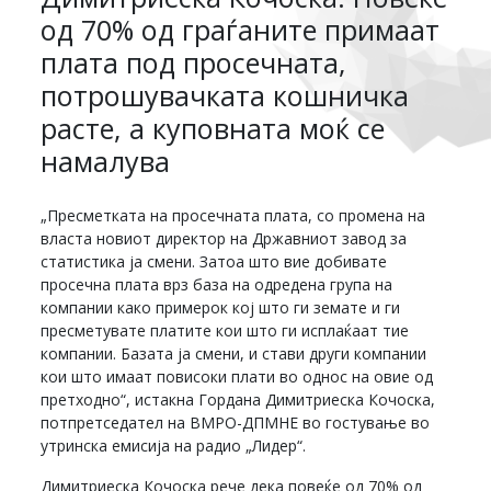
од 70% од граѓаните примаат
плата под просечната,
потрошувачката кошничка
расте, а куповната моќ се
намалува
„Пресметката на просечната плата, со промена на
власта новиот директор на Државниот завод за
статистика ја смени. Затоа што вие добивате
просечна плата врз база на одредена група на
компании како примерок кој што ги земате и ги
пресметувате платите кои што ги исплаќаат тие
компании. Базата ја смени, и стави други компании
кои што имаат повисоки плати во однос на овие од
претходно“, истакна Гордана Димитриеска Кочоска,
потпретседател на ВМРО-ДПМНЕ во гостување во
утринска емисија на радио „Лидер“.
Димитриеска Кочоска рече дека повеќе од 70% од