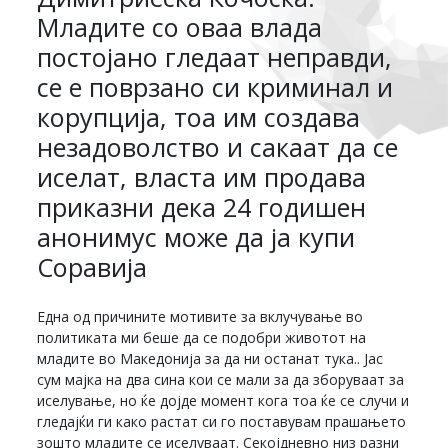
Младите со оваа влада
постојано гледаат неправди,
се е поврзано си криминал и
корупција, тоа им создава
незадоволство и сакаат да се
иселат, власта им продава
приказни дека 24 годишен
анонимус може да ја купи
Соравија
Една од причините мотивите за вклучување во
политиката ми беше да се подобри животот на
младите во Македонија за да ни останат тука.. Јас
сум мајка на два сина кои се мали за да зборуваат за
иселување, но ќе дојде момент кога тоа ќе се случи и
гледајќи ги како растат си го поставувам прашањето
зошто младите се иселуваат. Секојдневно низ разни