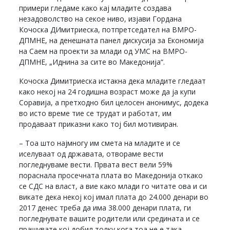
примери гледаме како кај младите создава
незадоволство на секое ниво, изјави Гордана
Кочоска ДИмитриеска, потпретседател на ВМРО-
ДПМНЕ, на денешната панел дискусија за Економија
на Саем на проекти за млади од УМС на ВМРО-
ДПМНЕ, „Иднина за сите во Македонија“.
Кочоска Димитриеска истакна дека младите гледаат
како некој на 24 годишна возраст може да ја купи
Соравија, а претходно бил целосен анонимус, додека
во исто време тие се трудат и работат, им
продаваат приказни како тој бил мотивиран.
– Тоа што најмногу им смета на младите и се
иселуваат од државата, отвораме вести
погледнуваме вести. Првата вест вели 59%
пораснала просечната плата во Македонија откако
се СДС на власт, а вие како млади го читате ова и си
викате дека некој кој имал плата до 24.000 денари во
2017 денес треба да има 38.000 денари плата, ги
погледнувате вашите родители или средината и се
прашувате кој добил толку кога тоа не е така.