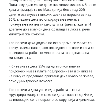
Понатаму дали може да се преживее месецот. Знаете
дека инфлацијата во Македонија беше над 20%,
цените остануваат високи, храната порасна за над
30%, гледаме дека во опкружување немаме
покачување на плати како што се фали владата. И
доаѓаме до заклучок дека од владата лажат, рече
Димитриеска Кочоска.
Таа посочи дека додека во исто време се фалат со
толку голема плата, ако погледнете огласи и кога се
аплицира за работно место платата е еднаква на
минималната.
– Сите знаат дека 85% од луѓето кои плаќаат
придонеси имаат плата под просечната и си викате
на кому се продаваат приказни дека убаво се живее,
рече Димитриеска Кочоска.
Таа посочи и дека уште една работа што ги
фрустрира младите е како се делат парите од Фонд
за иновации, се е поврзано со корупција и криминал.