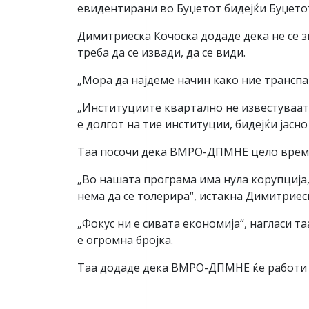
евидентирани во Буџетот бидејќи Буџетот
Димитриеска Кочоска додаде дека не се зн
треба да се извади, да се види.
„Мора да најдеме начин како ние трансп
„Институциите квартално не известуваат 
е долгот на тие институции, бидејќи јасно 
Таа посочи дека ВМРО-ДПМНЕ цело време
„Во нашата програма има нула корупција,
нема да се толерира“, истакна Димитриес
„Фокус ни е сивата економија“, нагласи т
е огромна бројка.
Таа додаде дека ВМРО-ДПМНЕ ќе работи н