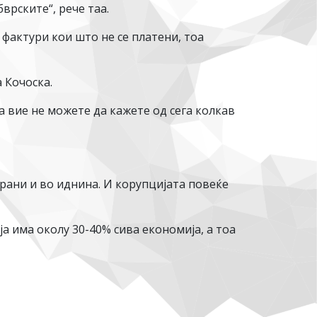
бврските“, рече таа.
 фактури кои што не се платени, тоа
а Кочоска.
а вие не можете да кажете од сега колкав
рани и во иднина. И корупцијата повеќе
а има околу 30-40% сива економија, а тоа