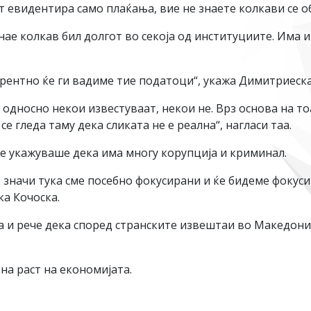
 евидентира само плаќања, вие не знаете колкави се о
ае колкав бил долгот во секоја од институциите. Има и
арентно ќе ги вадиме тие податоци“, укажа Димитриеск
односно некои известуваат, некои не. Врз основа на то
се гледа таму дека сликата не е реална“, нагласи таа.
 укажуваше дека има многу корупција и криминал.
 значи тука сме посебно фокусирани и ќе бидеме фокуси
ка Кочоска.
аа и рече дека според странските извештаи во Македониј
а раст на економијата.