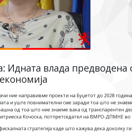
а: Идната влада предводена
 економија
ачи ние направивме проекти на Буџетот до 2028 година
та и уште повнимателни сме заради тоа што не знаеме
рашна од тоа што ние знаеме вака од транспарентен де
итриеска Кочоска, потпретседател на ВМРО-ДПМНЕ во е
фискалната стратегија каде што кажува дека доколку ги