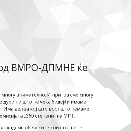
 од ВМРО-ДПМНЕ ќе
 многу внимателно. И притоа сме многу
 дури ни што не чека бидејќи имаме
л. Има дел за кој што воопшто немаме
мисијата „360 степени“ на МРТ.
 додадеме обврските кои што не се