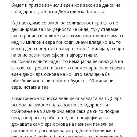
буџет и притоа измисли еден нов закон за данок на
солидарност, објасни Димитриеска Кочоска.
Кај нас одиме со закон за солидарност при што не
дефинираме за кои дејности ќе биде, туку ставаме
една граница и велиме сите компании кои што имаат
над 10 милиони евра приходи. Значи влада која што
месец дена пред тоа планира скоро 1 милијарда евра
на оние разни трансфери, најкоруптивни,
најсомнителните каде што нема јасна дефиниција на
што ќе се трошат, и во исто време паралелно спрема
еден данок врз основа на кој што вели дека ќе
обезбеди дополнителни во буџетот 90 милиони
евра, истакна таа.
Димитриеска Кочоска вели дека владата на СДС врз
основа на законот за данок на солидарност и
собирање на 90 милиони евра сака да си го покрие
неодговорното работење, потенцирајќи дека
државата само врз основа на казнени пенали за
раскинатите договори за изградба на Клиничките
центри во Скопје и Штип, надзорот на коридорите 8