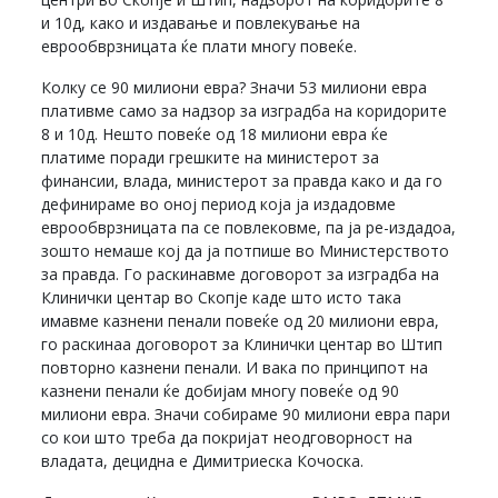
и 10д, како и издавање и повлекување на
еврообврзницата ќе плати многу повеќе.
Колку се 90 милиони евра? Значи 53 милиони евра
плативме само за надзор за изградба на коридорите
8 и 10д. Нешто повеќе од 18 милиони евра ќе
платиме поради грешките на министерот за
финансии, влада, министерот за правда како и да го
дефинираме во оној период која ја издадовме
еврообврзницата па се повлековме, па ја ре-издадоа,
зошто немаше кој да ја потпише во Министерството
за правда. Го раскинавме договорот за изградба на
Клинички центар во Скопје каде што исто така
имавме казнени пенали повеќе од 20 милиони евра,
го раскинаа договорот за Клинички центар во Штип
повторно казнени пенали. И вака по принципот на
казнени пенали ќе добијам многу повеќе од 90
милиони евра. Значи собираме 90 милиони евра пари
со кои што треба да покријат неодговорност на
владата, децидна е Димитриеска Кочоска.