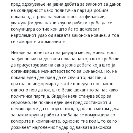
пред одржување на јавна дебата за законот за данок
на солидарност како политичка партија добиле
покана од страна на министерот за финансии,
укажувајќи дека вакви крупни работи треба да се
комуницира со тие кои што ќе го доживеат
најголемиот удар од ваквата законска новина, а тоа
се коморите и компаниите.
Некаде на почетокот на јануари месец, министерот
за финансии ни достави покана на која што требаше
да присуствуваме на една јавна дебата која што ја
организираше Министерството за финансии. Но, не
покани еден ден пред да се случи тој настан, а
притоа не информира дека ќе воведува нов закон
односно нов данок, што беше шокантно за нас како
политичка партија, бидејќи нели станува збор за
сериозно. Не покани еден ден пред состанокот и
немаш време да се подготвиш, односно сметам дека
за вакви крупни работи треба да се комуницира со
коморите и компаниите, односно тие кои што ќе го
доживеат најголемиот удар од ваквата законска