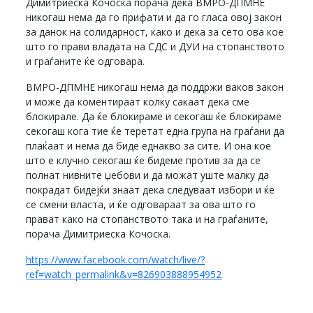
Димитриеска Кочоска порача дека ВМРО-ДПМНЕ
никогаш нема да го прифати и да го гласа овој закон
за данок на солидарност, како и дека за сето ова кое
што го прави владата на СДС и ДУИ на стопанството
и граѓаните ќе одговара.
ВМРО-ДПМНЕ никогаш нема да поддржи ваков закон
и може да коментираат колку сакаат дека сме
блокирале. Да ќе блокираме и секогаш ќе блокираме
секогаш кога тие ќе теретат една група на граѓани да
плаќаат и нема да биде еднакво за сите. И она кое
што е клучно секогаш ќе бидеме против за да се
полнат нивните џебови и да можат уште малку да
покрадат бидејќи знаат дека следуваат избори и ќе
се смени власта, и ќе одговараат за ова што го
прават како на стопанството така и на граѓаните,
порача Димитриеска Кочоска.
https://www.facebook.com/watch/live/?
ref=watch_permalink&v=826903888954952