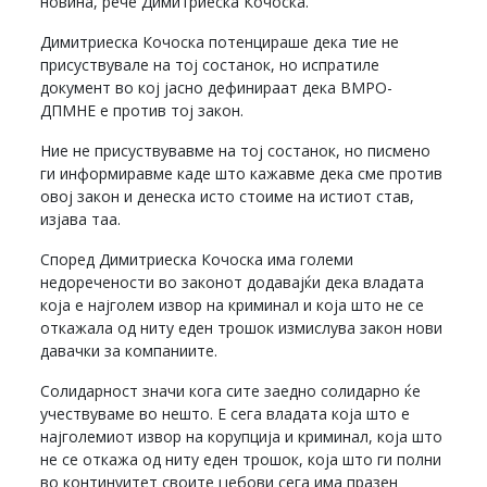
новина, рече Димитриеска Кочоска.
Димитриеска Кочоска потенцираше дека тие не
присуствувале на тој состанок, но испратиле
документ во кој јасно дефинираат дека ВМРО-
ДПМНЕ е против тој закон.
Ние не присуствувавме на тој состанок, но писмено
ги информиравме каде што кажавме дека сме против
овој закон и денеска исто стоиме на истиот став,
изјава таа.
Според Димитриеска Кочоска има големи
недоречености во законот додавајќи дека владата
која е најголем извор на криминал и која што не се
откажала од ниту еден трошок измислува закон нови
давачки за компаниите.
Солидарност значи кога сите заедно солидарно ќе
учествуваме во нешто. Е сега владата која што е
најголемиот извор на корупција и криминал, која што
не се откажа од ниту еден трошок, која што ги полни
во континуитет своите џебови сега има празен