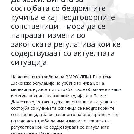
состојбата со бездомните
кучиња е кај неодговорните
сопственици – мора да се
направат измени во
законската регулатива кои ќе
содејствуваат со актуелната
ситуација
На денешната трибина на ВМРО-ДПМНЕ на тема
„Законска регулација на урбаното чување на
миленици, нужност и потреба“ свое обраќање имаше
и меѓународниот кинолошки судија, д-р Панче
Дамески кој истакна дека виновници за актуелната
состојба со кучињата скитници се неодговорните
сопственици, а за решавањето на овој проблем тој
наведе дека треба да има измени во законската
регулатива кои ќе содејствуваат со актуелната
ситуација во Македонија.