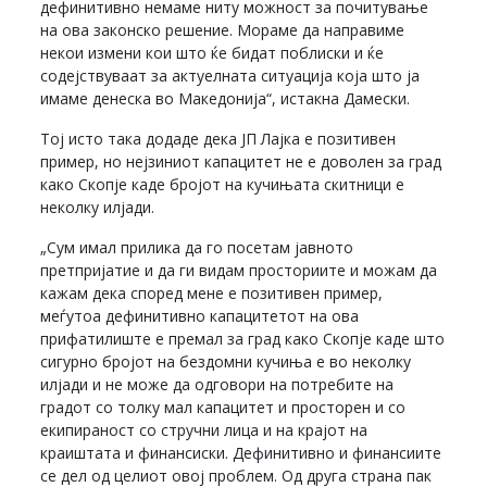
дефинитивно немаме ниту можност за почитување
на ова законско решение. Мораме да направиме
некои измени кои што ќе бидат поблиски и ќе
содејствуваат за актуелната ситуација која што ја
имаме денеска во Македонија“, истакна Дамески.
Тој исто така додаде дека ЈП Лајка е позитивен
пример, но нејзиниот капацитет не е доволен за град
како Скопје каде бројот на кучињата скитници е
неколку илјади.
„Сум имал прилика да го посетам јавното
претпријатие и да ги видам просториите и можам да
кажам дека според мене е позитивен пример,
меѓутоа дефинитивно капацитетот на ова
прифатилиште е премал за град како Скопје каде што
сигурно бројот на бездомни кучиња е во неколку
илјади и не може да одговори на потребите на
градот со толку мал капацитет и просторен и со
екипираност со стручни лица и на крајот на
краиштата и финансиски. Дефинитивно и финансиите
се дел од целиот овој проблем. Од друга страна пак