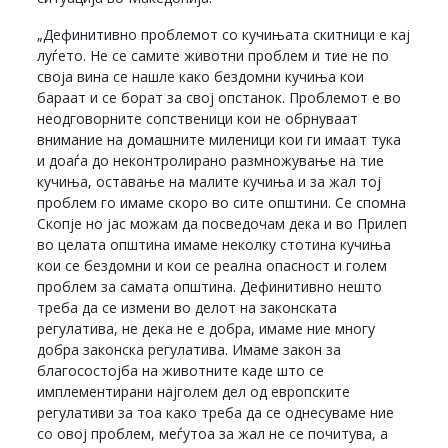
„Дефинитивно проблемот со кучињата скитници е кај
луѓето. Не се самите животни проблем и тие не по
своја вина се нашле како бездомни кучиња кои
бараат и се борат за свој опстанок. Проблемот е во
неодговорните сопственици кои не обрнуваат
внимание на домашните миленици кои ги имаат тука
и доаѓа до неконтролирано размножување на тие
кучиња, оставање на малите кучиња и за жал тој
проблем го имаме скоро во сите општини. Се спомна
Скопје но јас можам да посведочам дека и во Прилеп
во целата општина имаме неколку стотина кучиња
кои се бездомни и кои се реална опасност и голем
проблем за самата општина. Дефинитивно нешто
треба да се измени во делот на законската
регулатива, не дека не е добра, имаме ние многу
добра законска регулатива. Имаме закон за
благосостојба на животните каде што се
имплементирани најголем дел од европските
регулативи за тоа како треба да се однесуваме ние
со овој проблем, меѓутоа за жал не се почитува, а