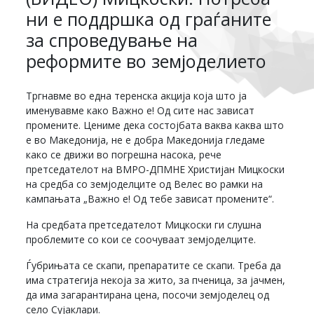
ни е поддршка од граѓаните
за спроведување на
реформите во земјоделието
Тргнавме во една теренска акција која што ја
именувавме како Важно е! Од сите нас зависат
промените. Цениме дека состојбата ваква каква што
е во Македонија, не е добра Македонија гледаме
како се движи во погрешна насока, рече
претседателот на ВМРО-ДПМНЕ Христијан Мицкоски
на средба со земјоделците од Велес во рамки на
кампањата „Важно е! Од тебе зависат промените“.
На средбата претседателот Мицкоски ги слушна
проблемите со кои се соочуваат земјоделците.
Ѓубрињата се скапи, препаратите се скапи. Треба да
има стратегија некоја за жито, за пченица, за јачмен,
да има загарантирана цена, посочи земјоделец од
село Сујаклари.