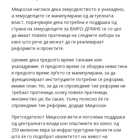
Мицкоски нагласи дека земјоделството е уназадено,
а земјоделците се манипулирани од актуелната
власт, порачувајќи дека потребна е поддршка од
страна на земјоделците за ВМРО-ДПМНЕ се со цел
да имаат повеќе пратеници на следните избори за
како што рече да можат да ги реализираат
реформите и проектите.
Цениме дека предолго време тапкаме или
уназадуваме. И предолго време се зборува невистина
и предолго време луѓето се манипулирани, за да
функционираат институциите потребни се реформи,
имаме план. Но, за да ги спроведеме тие реформи ни
требаат пратеници, колку повеќе пратеници,
мнозинство јас би сакал, толку полесно ќе ги
спроведеме тие реформи, додаде Мицкоски.
Претседателот Мицкоски вети и поголема поддршка
од централната влада кон општините во износ од
250 милиони евра за инфраструктурни проекти кои
што ќе го подобрат квалитетот на живот на