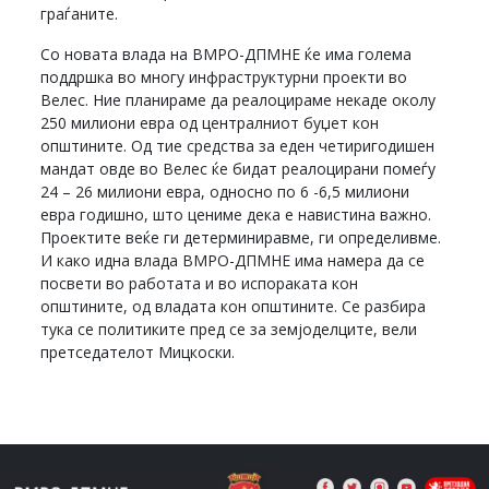
граѓаните.
Со новата влада на ВМРО-ДПМНЕ ќе има голема
поддршка во многу инфраструктурни проекти во
Велес. Ние планираме да реалоцираме некаде околу
250 милиони евра од централниот буџет кон
општините. Од тие средства за еден четиригодишен
мандат овде во Велес ќе бидат реалоцирани помеѓу
24 – 26 милиони евра, односно по 6 -6,5 милиони
евра годишно, што цениме дека е навистина важно.
Проектите веќе ги детерминиравме, ги определивме.
И како идна влада ВМРО-ДПМНЕ има намера да се
посвети во работата и во испораката кон
општините, од владата кон општините. Се разбира
тука се политиките пред се за земјоделците, вели
претседателот Мицкоски.