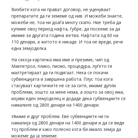
Визбите кога ни прават договор, не уценуваат
препаратите да ги земеме од нив. И можеби знаете,
можеби не, тоа ни доаѓа многу скапо. Ние треба да
купиме овој период нафта, ѓубре, да посееме за да
имаме за другата година жетва. Нафтата од 60 на
110 денари, а житото е никаде. И тоа не вреди, рече
една земјоделка.
На секоја картичка има име и презиме, чип од
Макпетрол, плико, писмо, процедура, луѓето ги
малтретираат да ги подигаат. Нека се покачи
субвенцијата и завршена работа. Плус тоа кога
стасуваат картичките не се за сите, имаме дупли
проблеми, зошто за мене нема, а зошто за овој има,
изјави еден земјоделец и додаде дека субвенциите се
намалиле од 2800 денари на 1400 денари.
Имаме и друг проблем. Еве субвенциите ни ги
намалија од 2800 денари на 1400 денари и да се види
тој проблем и како полесно кога би имало земја да
можеме да ја земеме.