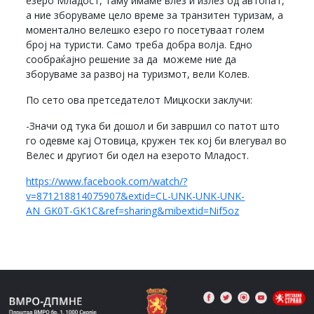
езеро Младост, таму имаме влез и излез од автопат,
а ние зборуваме цело време за транзитен туризам, а
моментално велешко езеро го посетуваат голем
број на туристи. Само треба добра волја. Едно
сообраќајно решение за да можеме ние да
зборуваме за развој на туризмот, вели Колев.
По сето ова претседателот Мицкоски заклучи:
-Значи од тука би дошол и би завршил со патот што
го одевме кај Отовица, кружен тек кој би влегувал во
Велес и другиот би одел на езерото Младост.
https://www.facebook.com/watch/?
v=871218814075907&extid=CL-UNK-UNK-UNK-
AN_GK0T-GK1C&ref=sharing&mibextid=Nif5oz