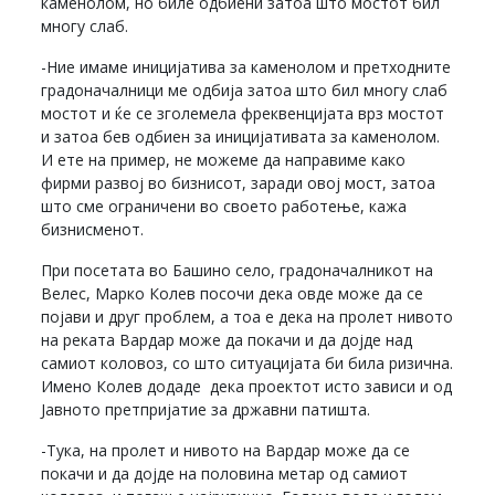
каменолом, но биле одбиени затоа што мостот бил
многу слаб.
-Ние имаме иницијатива за каменолом и претходните
градоначалници ме одбија затоа што бил многу слаб
мостот и ќе се зголемела фреквенцијата врз мостот
и затоа бев одбиен за иницијативата за каменолом.
И ете на пример, не можеме да направиме како
фирми развој во бизнисот, заради овој мост, затоа
што сме ограничени во своето работење, кажа
бизнисменот.
При посетата во Башино село, градоначалникот на
Велес, Марко Колев посочи дека овде може да се
појави и друг проблем, а тоа е дека на пролет нивото
на реката Вардар може да покачи и да дојде над
самиот коловоз, со што ситуацијата би била ризична.
Имено Колев додаде дека проектот исто зависи и од
Јавното претпријатие за државни патишта.
-Тука, на пролет и нивото на Вардар може да се
покачи и да дојде на половина метар од самиот