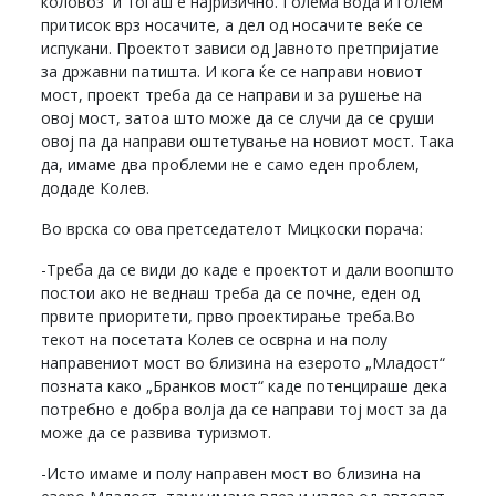
коловоз и тогаш е најризично. Голема вода и голем
притисок врз носачите, а дел од носачите веќе се
испукани. Проектот зависи од Јавното претпријатие
за државни патишта. И кога ќе се направи новиот
мост, проект треба да се направи и за рушење на
овој мост, затоа што може да се случи да се сруши
овој па да направи оштетување на новиот мост. Така
да, имаме два проблеми не е само еден проблем,
додаде Колев.
Во врска со ова претседателот Мицкоски порача:
-Треба да се види до каде е проектот и дали воопшто
постои ако не веднаш треба да се почне, еден од
првите приоритети, прво проектирање треба.Во
текот на посетата Колев се осврна и на полу
направениот мост во близина на езерото „Младост“
позната како „Бранков мост“ каде потенцираше дека
потребно е добра волја да се направи тој мост за да
може да се развива туризмот.
-Исто имаме и полу направен мост во близина на