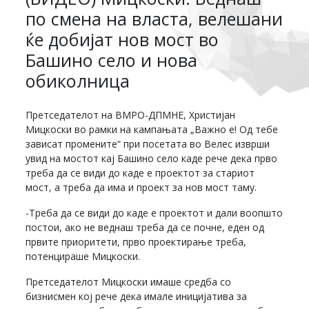
по смена на власта, велешани
ќе добијат нов мост во
Башино село и нова
обиколница
Претседателот на ВМРО-ДПМНЕ, Христијан
Мицкоски во рамки на кампањата „Важно е! Од тебе
зависат промените“ при посетата во Велес изврши
увид на мостот кај Башино село каде рече дека прво
треба да се види до каде е проектот за стариот
мост, а треба да има и проект за нов мост таму.
-Треба да се види до каде е проектот и дали воопшто
постои, ако не веднаш треба да се почне, еден од
првите приоритети, прво проектирање треба,
потенцираше Мицкоски.
Претседателот Мицкоски имаше средба со
бизнисмен кој рече дека имале иницијатива за