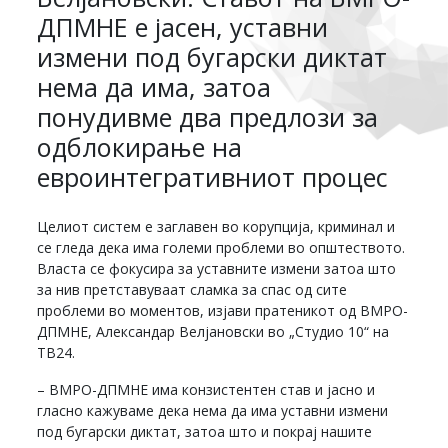
ДПМНЕ е јасен, уставни
измени под бугарски диктат
нема да има, затоа
понудивме два предлози за
одблокирање на
евроинтегративниот процес
Целиот систем е заглавен во корупција, криминал и
се гледа дека има големи проблеми во општеството.
Власта се фокусира за уставните измени затоа што
за нив претставуваат сламка за спас од сите
проблеми во моментов, изјави пратеникот од ВМРО-
ДПМНЕ, Александар Велјановски во „Студио 10“ на
ТВ24.
– ВМРО-ДПМНЕ има конзистентен став и јасно и
гласно кажуваме дека нема да има уставни измени
под бугарски диктат, затоа што и покрај нашите