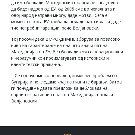
да има блокади. Македонскиот народ не заслужува
да биде надвор од ЕУ, од 2005 сме во чекалната и
овој народ направи многу, даде жртви. Сега е
моментот кога ЕУ треба да подаде рака и да ги даде
тие потребни гаранции, рече Велјановски.
Тој посочи дека ВМРО-ДПМНЕ зборува за повисоко
ниво на гарантирање на она што значи пат на
Македонија кон ЕУ, без блокади кои се нерационални
и неразумни кои произлегуваат од историски и
идентитетски прашања.
– Се соочуваме со нереален, измислен проблем со
Бугарија и не гледаме крај на нивните барања. Затоа
ги понудивме двата предлози за деблокада на
евроинтегративниот пат на Македонија, нагласи
Велјановски.