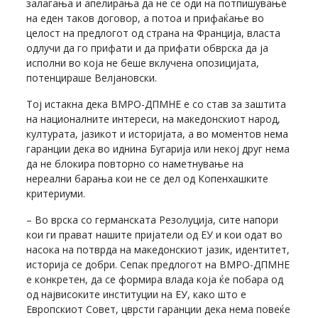
залагања и апелирања да не се оди на потпишување
на еден таков договор, а потоа и прифаќање во
целост на предлогот од страна на Франција, власта
одлучи да го прифати и да прифати обврска да ја
исполни во која не беше вклучена опозицијата,
потенцираше Велјановски.
Тој истакна дека ВМРО-ДПМНЕ е со став за заштита
на националните интереси, на македонскиот народ,
културата, јазикот и историјата, а во моментов нема
гаранции дека во иднина Бугарија или некој друг нема
да не блокира повторно со наметнување на
нереални барања кои не се дел од Копенхашките
критериуми.
– Во врска со германската Резолуција, сите напори
кои ги прават нашите пријатели од ЕУ и кои одат во
насока на потврда на македонскиот јазик, идентитет,
историја се добри. Сепак предлогот на ВМРО-ДПМНЕ
е конкретен, да се формира влада која ќе побара од
од највисоките институции на ЕУ, како што е
Европскиот Совет, цврсти гаранции дека нема повеќе