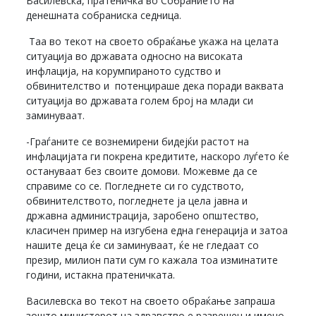
Василевска, пратеничка во Собранието на
денешната собраниска седница.
Таа во текот на своето обраќање укажа на целата
ситуација во државата односно на високата
инфлација, на корумпираното судство и
обвинителство и потенцираше дека поради ваквата
ситуација во државата голем број на млади си
заминуваат.
-Граѓаните се вознемирени бидејќи растот на
инфлацијата ги покрена кредитите, наскоро луѓето ќе
остануваат без своите домови. Можевме да се
справиме со се. Погледнете си го судството,
обвинителството, погледнете ја цела јавна и
државна администрација, заробено општество,
класичен пример на изгубена една генерација и затоа
нашите деца ќе си заминуваат, ќе не гледаат со
презир, милион пати сум го кажала тоа изминатите
години, истакна пратеничката.
Василевска во текот на своето обраќање запраша
зошто министерот на здравство е разрешен и имено