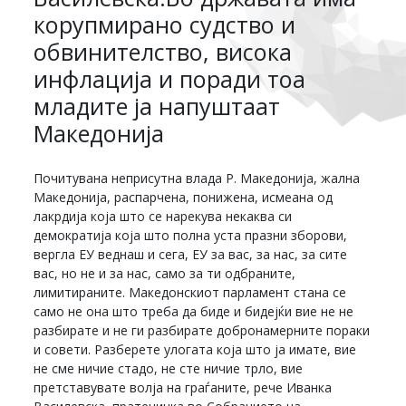
корупмирано судство и
обвинителство, висока
инфлација и поради тоа
младите ја напуштаат
Македонија
Почитувана неприсутна влада Р. Македонија, жална
Македонија, распарчена, понижена, исмеана од
лакрдија која што се нарекува некаква си
демократија која што полна уста празни зборови,
вергла ЕУ веднаш и сега, ЕУ за вас, за нас, за сите
вас, но не и за нас, само за ти одбраните,
лимитираните. Македонскиот парламент стана се
само не она што треба да биде и бидејќи вие не не
разбирате и не ги разбирате добронамерните пораки
и совети. Разберете улогата која што ја имате, вие
не сме ничие стадо, не сте ничие трло, вие
претставувате волја на граѓаните, рече Иванка