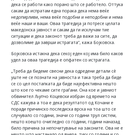
дека се работи како порано што се работело. Оттука
сакам да испратам една порака дека нема веќе
недопирливи, нема веќе подобни и неподобни и нема
веќе наши и ваши. Оваа трагедија ја потресе целата
македонска јавност и сакам да ги исклучам тие
ситуации и дека законот треба да важи за сите, да
дозволиме да заврши истрагата“, кажа Бојковска.
Бојковска истакна дека секој еден кој има било каков
удел за оваа трагедија е опфатен со истрагата.
„Треба да бидеме свесни дека одредени детали сè
уште не се познати на јавноста и така треба да биде
се со цел постапката да биде најефективна нешто
што кое го чекаме сите граѓани. Она кое и јавниот
обвинител Љупчо Коцевски избран од времето на
СДС кажува а тоа е дека резултатот од Кочани е
поради причинско последиска врска на тоа што се
случувало со години, значи со години трул систем,
нешто коешто очигледно со години, години наназад
било причина за непочитување на законите. Ова не е
нешто што настанало од вчера, туку со години и со