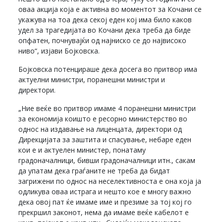
оваа акција која е активна во моментот за Кочани се
укажува на тоа дека секој еден кој има било каков
удел за трагедијата во Кочани дека треба да биде
опфатен, почнувајќи од најниско се до највисоко
ниво“, изјави Бојковска.
Бојковска потенцираше дека досега во притвор има
актуелни министри, поранешни министри и
директори.
„Ние веќе во притвор имаме 4 поранешни министри
за економија коишто е ресорно министерство во
однос на издавање на лиценцата, директори од
Дирекцијата за заштита и спасување, небаре еден
кои е и актуелен министер, понатаму
градоначалници, бивши градоначалници итн., сакам
да упатам дека граѓаните не треба да бидат
загрижени по однос на неселективноста е она која ја
одликува оваа истрага и нешто кое е многу важно
дека овој пат ќе имаме име и презиме за тој кој го
прекршил законот, нема да имаме веќе кабелот е