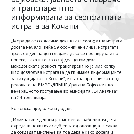
и транспарентно
информирана за сеопфатната
истрага за Кочани
„Мора да се согласиме дека ваква сеопфатна истрага
досега немало, веќе 59 осомничени лица, истрагата
трае, од ден на ден гледаме дека се проширува и на
повеќе, така што во овој дел ценам дека
македонската јавност транспарентно ја има колку
што дозволува истрагата да ги имаме информациите
за ситуацијата со Кочани“, истакна пратеничката од
редовите на ВМРО-ДПМНЕ Драгана Бојковска во
вечерашното гостување во емисијата „24 Анализа“
на 24 телевизија.
Бојковска продолжи и додаде:
„Изминативе денови јас можев да забележам дека
одредени политички субјекти од опозицијата сакаа
да создадат мислење за тоа дека е како досега и