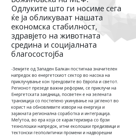
Одлуките што ги носиме сега
ќе ја обликуваат нашата
економска стабилност,
здравјето на животната
средина и социјалната
благосостојба
-Земјите од Западен Балкан постигнаа значителен
напредок во енергетскиот сектор во насока на
приклучување кон трендовите во Европа и светот.
Регионот презеде важни реформи, се приклучи на
Енергетската заедница, посветен е на зелената
транзиција со постепено укинување на јагленот во
корист на обновливите извори на енергија и
зајакната регионална соработка и интеграција.
Меѓутоа, во ера која се карактеризира со брзи
технолошки напредок, итни еколошки предизвици и
тектонски геополитички промени и надворешни