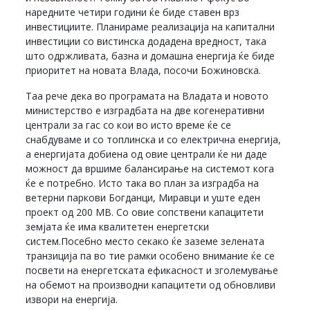
наредните четири години ќе биде ставен врз
инвестициите. Планираме реализација на капитални
инвестиции со вистинска додадена вредност, така
што одржливата, базна и домашна енергија ќе биде
приоритет на новата Влада, посочи Божиновска.
Таа рече дека во програмата на Владата и новото
министерство е изградбата на две когенеративни
централи за гас со кои во исто време ќе се
снабдуваме и со топлинска и со електрична енергија,
а енергијата добиена од овие централи ќе ни даде
можност да вршиме балансирање на системот кога
ќе е потребно. Исто така во план за изградба на
ветерни паркови Богданци, Миравци и уште еден
проект од 200 МВ. Со овие сопствени капацитети
земјата ќе има квалитетен енергетски
систем.Посебно место секако ќе заземе зелената
транзиција па во тие рамки особено внимание ќе се
посвети на енергетската ефикасност и зголемување
на обемот на производни капацитети од обновливи
извори на енергија.