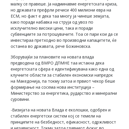
малку се правеше. Ја надминавме енергетската криза,
но државата префрли речиси 400 милиони евра на
ЕСМ, но факт е дека таа многу ја чинеше земјата,
како поради набавка на струја од увоз по
исклучително високи цени, така и поради
субвенциите за потрошувачите. Тоа се пари кои да се
инвестираа претходно во производни капацитети, ќе
останеа во државата, рече Божиновска.
Зборувајќи за плановите на новата влада
предводена од ВМРО ДПМНЕ таа истакна дека
енергетската сфера е идентификувана како една од
клучните области за стабилен економски напредок
на Македонија, па токму затоа и првиот чекор беше
формирање на сосема нова институција –
Министерство за енергетика, рударство и минерални
суровини.
-Визијата на новата Влада е еколошки, одобрен и
стабилен енергетски систем кој се темели на
принципите на безбедност, ефикасност, одржливост
и независност. Токму затоа главниот фокус во