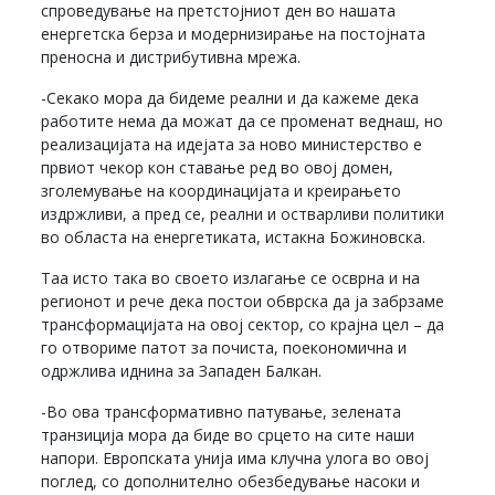
спроведување на претстојниот ден во нашата
енергетска берза и модернизирање на постојната
преносна и дистрибутивна мрежа.
-Секако мора да бидеме реални и да кажеме дека
работите нема да можат да се променат веднаш, но
реализацијата на идејата за ново министерство е
првиот чекор кон ставање ред во овој домен,
зголемување на координацијата и креирањето
издржливи, а пред се, реални и остварливи политики
во областа на енергетиката, истакна Божиновска.
Таа исто така во своето излагање се осврна и на
регионот и рече дека постои обврска да ја забрзаме
трансформацијата на овој сектор, со крајна цел – да
го отвориме патот за почиста, поекономична и
одржлива иднина за Западен Балкан.
-Во ова трансформативно патување, зелената
транзиција мора да биде во срцето на сите наши
напори. Европската унија има клучна улога во овој
поглед, со дополнително обезбедување насоки и