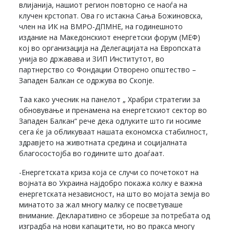
влијанија, нашиот регион повторно се наоѓа на
клучен крстопат. Ова го истакна Сања Божиновска,
член на ИК на ВМРО-ДПМНЕ, на годинешното
издание на Македонскиот енергетски форум (МЕФ)
кој во организација на Делегацијата на Европската
унија во државава и ЗИП Институтот, во
партнерство со Фондации Отворено општество –
Западен Балкан се одржува во Скопје.
Таа како учесник на панелот „ Храбри стратегии за
обновување и пренамена на енергетскиот сектор во
Западен Балкан“ рече дека одлуките што ги носиме
сега ќе ја обликуваат нашата економска стабилност,
здравјето на животната средина и социјалната
благосостојба во годините што доаѓаат.
-Енергетската криза која се случи со почетокот на
војната во Украина најдобро покажа колку е важна
енергетската независност, на што во мојата земја во
минатото за жал многу малку се посветуваше
внимание. Декларативно се збореше за потребата од
изградба на нови капацитети, но во пракса многу