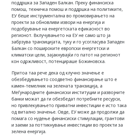
поддршка за Западен Балкан. Преку финансиска
помош, техничка помош и поддршка на политиките,
ЕУ беше инструментална во промовирањето на
проекти за обновливи извори на енергија и
подобрување на енергетската ефикасност во
регионот. Вклучувањето на ЕУ не само што ја
забрзува транзицијата, туку и го усогласува Западен
Балкан со пошироките европски енергетски и
климатски цели, зајакнувајќи го патот на регионот
кон одржливост, потенцираше Божиновска.
Притоа таа рече дека од клучно значење е
обезбедувањето соодветно финансирање што е
камен-темелник на зелената транзиција, а
Меѓународните финансиски институции и развојните
банки можат да ги обезбедат потребните ресурси,
но привлекувањето приватни инвестиции е исто така
од витално значење. Овде, ЕУ може да продолжи да
помага со нудење финансиски стимулации, грантови
и заеми за поттикнување инвестиции во проекти за
зелена енергија.