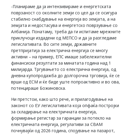
-Планираме да ја интензивираме и енергетската
поврзаност со околните земји со цел да се осигура
стабилно снабдување на енергија во земјата, а на
земјата и недостасува и енергетско поврзување со
Албанија. Понатаму, треба да ги испитаме мрежните
приклучоци издадени од МЕПСО и да ја разгледаме
легислативата. Во сите земји, државните
претпријатија за електрична енергија се многу
активни – на пример, ЕПС имаше забележителни
финансиски резултати за минатата година над 1
милијарда. Тргувањето со електрична енергија, од
дневна купопродажба до долгорочна трговија, ќе се
врши од ЕСМ и ќе биде уште попроактивно и во ова,
потенцираше Божиновска.
Ни претстои, како што рече, и прилагодување на
законот со ЕУ легислативата која опфаќа постројки
за складирање на електричната енергија,
формирање регистар за гаранции за потекло на
електричната енергија, регулативи за CBAM
почнувајќи од 2026 година, спојување на пазарот,