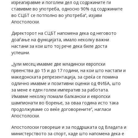
изреагиравме и поголем дел од содржините ги
ставивме во употреба, односно 90% од содржините
во СЦБТ се потполно во употреба’’, изјави
Апостолоски.
Директорот на СЦБТ напомена дека од неговото
доаѓање на функцијата, имало неколку важни
настани за кои што тој рече дека биле доста
успешни.
„Јули месец имавме две младински европски
првенства до 15 и до 17 години, на кои што настапи и
македонската репрезентација, за среќа се помина
одлично имавме и позитивни оценки од ФИБА, што
за мене е еден голем императив за работата.
Имавме неколку помали балкански и европски
шампионати во борење, за оваа година исто така
продолжуваме со веќе договорените’’, нагласи
Апостолоски.
Апостолоски говореше и за поддршката од Владата и
министерството за спорт, каде што напомена дека е