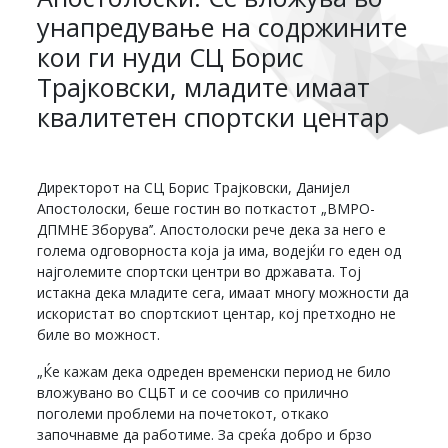
унапредување на содржините
кои ги нуди СЦ Борис
Трајковски, младите имаат
квалитетен спортски центар
Директорот на СЦ Борис Трајковски, Данијел
Апостолоски, беше гостин во поткастот „ВМРО-
ДПМНЕ Зборува’’. Апостолоски рече дека за него е
голема одговорноста која ја има, водејќи го еден од
најголемите спортски центри во државата. Тој
истакна дека младите сега, имаат многу можности да
искористат во спортскиот центар, кој претходно не
биле во можност.
„Ќе кажам дека одреден временски период не било
вложувано во СЦБТ и се соочив со прилично
поголеми проблеми на почетокот, откако
започнавме да работиме. За среќа добро и брзо