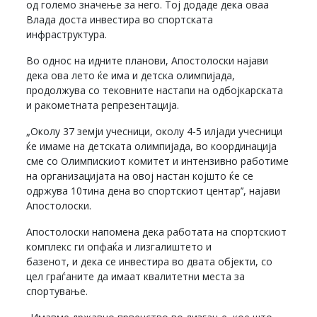
од големо значење за него. Тој додаде дека оваа
Влада доста инвестира во спортската
инфраструктура.
Во однос на идните планови, Апостолоски најави
дека ова лето ќе има и детска олимпијада,
продолжува со тековните настапи на одбојкарската
и ракометната репрезентација.
„Околу 37 земји учесници, околу 4-5 илјади учесници
ќе имаме на детската олимпијада, во координација
сме со Олимпискиот комитет и интензивно работиме
на организацијата на овој настан којшто ќе се
одржува 10тина дена во спортскиот центар’’, најави
Апостолоски.
Апостолоски напомена дека работата на спортскиот
комплекс ги опфаќа и лизгалиштето и
базенот, и дека се инвестира во двата објекти, со
цел граѓаните да имаат квалитетни места за
спортување.