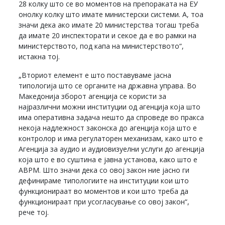
28 колку што се во моментов на препораката на ЕУ
онолку колку што имате министерски системи. А, тоа
значи дека ако имате 20 министерства тогаш треба
да имате 20 инспекторати и секое да е во рамки на
министерството, под капа на министерството“,
истакна тој.
„Вториот елемент е што поставуваме јасна
типологија што се органите на државна управа. Во
Македонија зборот агенција се користи за
најразлични можни институции од агенција која што
има оперативна задача нешто да спроведе во пракса
некоја надлежност законска до агенција која што е
контролор и има регулаторен механизам, како што е
Агенција за аудио и аудиовизуелни услуги до агенција
која што е во суштина е јавна установа, како што е
АВРМ. Што значи дека со овој закон ние јасно ги
дефинираме типологиите на институции кои што
функционираат во моментов и кои што треба да
функционираат при усогласување со овој закон“,
рече тој.