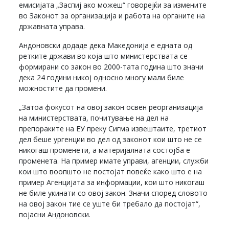
емисијата „Заспиј ако можеш“ говорејќи за измените
во Законот за организација и работа на органите на
државната управа.
Андоновски додаде дека Македонија е едната од
ретките држави во која што министерствата се
формирани со закон во 2000-тата година што значи
дека 24 години никој односно многу мали биле
можностите да промени.
„Затоа фокусот на овој закон освен реорганизација
на министерствата, почитување на дел на
препораките на ЕУ преку Сигма извештаите, третиот
дел беше ургенции во дел од законот кои што не се
никогаш променети, а материјалната состојба е
променета. На пример имате управи, агенции, служби
кои што воопшто не постојат повеќе како што е на
пример Агенцијата за информации, кои што никогаш
не биле укинати со овој закон. Значи според словото
на овој закон тие се уште би требало да постојат“,
појасни Андоновски.