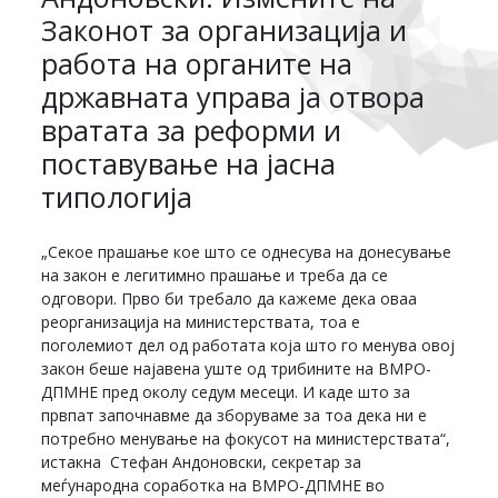
Законот за организација и
работа на органите на
државната управа ја отвора
вратата за реформи и
поставување на јасна
типологија
„Секое прашање кое што се однесува на донесување
на закон е легитимно прашање и треба да се
одговори. Прво би требало да кажеме дека оваа
реорганизација на министерствата, тоа е
поголемиот дел од работата која што го менува овој
закон беше најавена уште од трибините на ВМРО-
ДПМНЕ пред околу седум месеци. И каде што за
првпат започнавме да зборуваме за тоа дека ни е
потребно менување на фокусот на министерствата“,
истакна Стефан Андоновски, секретар за
меѓународна соработка на ВМРО-ДПМНЕ во