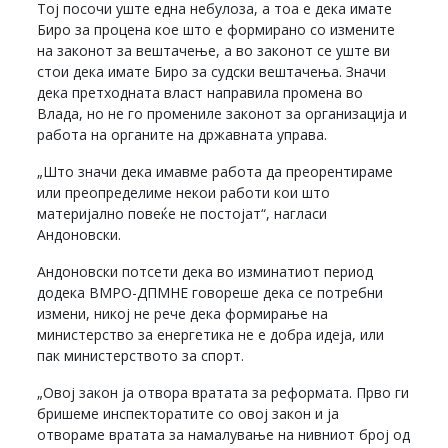
Тој посочи уште една небулоза, а тоа е дека имате
Биро за процена кое што е формирано со измените
на законот за вештачење, а во законот се уште ви
стои дека имате Биро за судски вештачења. Значи
дека претходната власт направила промена во
Влада, но не го промениле законот за организација и
работа на органите на државната управа.
„Што значи дека имавме работа да преорентираме
или преопределиме некои работи кои што
материјално повеќе не постојат“, нагласи
Андоновски.
Андоновски потсети дека во изминатиот период
додека ВМРО-ДПМНЕ говореше дека се потребни
измени, никој не рече дека формирање на
министерство за енергетика не е добра идеја, или
пак министерството за спорт.
„Овој закон ја отвора вратата за реформата. Прво ги
бришеме инспекторатите со овој закон и ја
отвораме вратата за намалување на нивниот број од