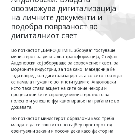
овозможува дигитализација
на личните документи и
подобра поврзаност во
дигиталниот свет
Во поткастот „ВМРО-ДПМНЕ Зборува“ гостуваше
министерот за дигитална трансформација, Стефан
Андоновски кој зборуваше за современиот свет, за
модерните индустрии, за тоа како Македонија ќе
оди напред кон дигитализацијата, a со сето тоа и да
се намалат гужвите во институциите. Андоновски
исто така стави акцент на сите оние чекори и
процеси кои ќе ги спроведе министерството за
полесно и успешно функционирање на граѓаните во
државата.
Во поткастот министерот образложи како треба
младите да се заштитат во сајбер просторот од
евентуални закани и посочи дека како фактор на