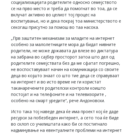
социјализацијата родителите односно семејството
се на прво место и треба да помогнат во тоа, да се
вклучат активно во целиот тој процес на
воспитување, но и дека покрај тоа министерството е
секогаш присутно за помош во таа насока.
„Прв заштитен механизам за младите на интернет
особено за малолетниците мора да бидат нивните
родители, не може државата да влезе во диктатура
на забрана во сајбер просторот затоа што дел од
родителите семејствата без да ме сфатат погрешно,
не воспоставуваат начин на комуникација со своите
деца во којшто знаат со што тие деца се справуваат
на интернет и во исто време не ги користат
таканаречените родителски контроли коишто
постојат и на телефоните и на телевизорите ,
особено на смарт уредите“, рече Андоновски.
Исто така тој наведе дека ќе има проект кој ќе даде
ресурси за побезбеден интернет, а сето тоа ќе биде
во склоп со училиштата како би се постигнало
надминување на евентуалните проблеми на интернет