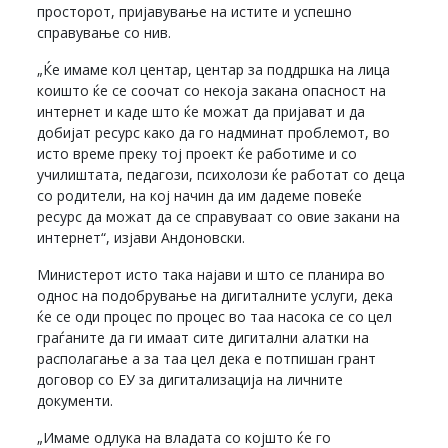
просторот, пријавување на истите и успешно
справување со нив.
„Ќе имаме кол центар, центар за поддршка на лица
коишто ќе се соочат со некоја закана опасност на
интернет и каде што ќе можат да пријават и да
добијат ресурс како да го надминат проблемот, во
исто време преку тој проект ќе работиме и со
училиштата, педагози, психолози ќе работат со деца
со родители, на кој начин да им дадеме повеќе
ресурс да можат да се справуваат со овие закани на
интернет“, изјави Андоновски.
Министерот исто така најави и што се планира во
однос на подобрување на дигиталните услуги, дека
ќе се оди процес по процес во таа насока се со цел
граѓаните да ги имаат сите дигитални алатки на
располагање а за таа цел дека е потпишан грант
договор со ЕУ за дигитализација на личните
документи.
„Имаме одлука на владата со којшто ќе го