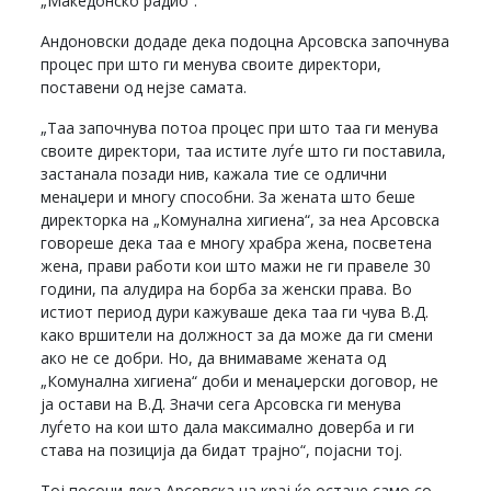
„Македонско радио“.
Андоновски додаде дека подоцна Арсовска започнува
процес при што ги менува своите директори,
поставени од нејзе самата.
„Таа започнува потоа процес при што таа ги менува
своите директори, таа истите луѓе што ги поставила,
застанала позади нив, кажала тие се одлични
менаџери и многу способни. За жената што беше
директорка на „Комунална хигиена“, за неа Арсовска
говореше дека таа е многу храбра жена, посветена
жена, прави работи кои што мажи не ги правеле 30
години, па алудира на борба за женски права. Во
истиот период дури кажуваше дека таа ги чува В.Д.
како вршители на должност за да може да ги смени
ако не се добри. Но, да внимаваме жената од
„Комунална хигиена“ доби и менаџерски договор, не
ја остави на В.Д. Значи сега Арсовска ги менува
луѓето на кои што дала максимално доверба и ги
става на позиција да бидат трајно“, појасни тој.
Тој посочи дека Арсовска на крај ќе остане само со