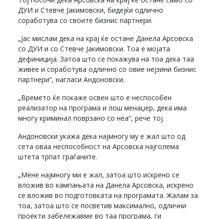
ДУИ и Стевче Јакимовски, бидејќи одлично
соработува со своите бизнис партнери.
„Јас мислам дека на крај ќе остане Данела Арсовска
со ДУИ и со Стевче Јакимовски. Тоа е мојата
дефиниција. Затоа што се покажува на тоа дека таа
живее и соработува одлично со овие нејзини бизнис
партнери“, нагласи Андоновски.
„Времето ќе покаже освен што е неспособен
реализатор на програма и лош менаџер, дека има
многу криминал поврзано со неа“, рече тој.
Андоновски укажа дека најмногу му е жал што од
сета оваа неспособност на Арсовска најголема
штета трпат граѓаните.
„Мене најмногу ми е жал, затоа што искрено се
вложив во кампањата на Данела Арсовска, искрено
се вложив во подготовката на програмата. Жалам за
тоа, затоа што се посветив максимално, одлични
проекти забележавме во таа програма, ги