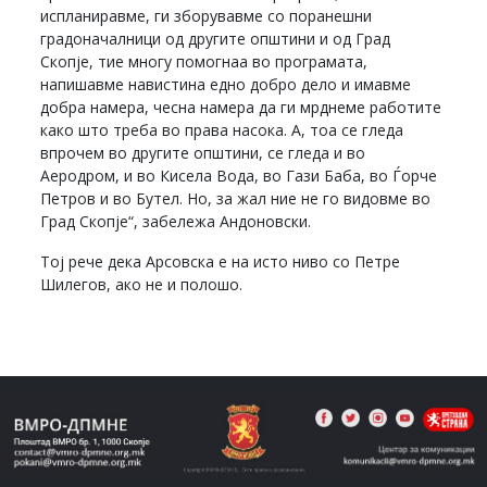
испланиравме, ги зборувавме со поранешни
градоначалници од другите општини и од Град
Скопје, тие многу помогнаа во програмата,
напишавме навистина едно добро дело и имавме
добра намера, чесна намера да ги мрднеме работите
како што треба во права насока. А, тоа се гледа
впрочем во другите општини, се гледа и во
Аеродром, и во Кисела Вода, во Гази Баба, во Ѓорче
Петров и во Бутел. Но, за жал ние не го видовме во
Град Скопје“, забележа Андоновски.
Тој рече дека Арсовска е на исто ниво со Петре
Шилегов, ако не и полошо.