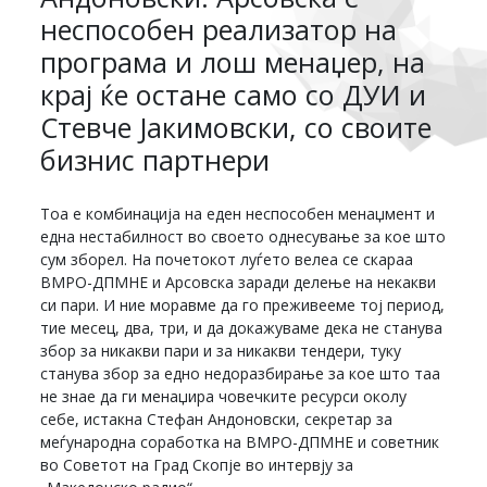
неспособен реализатор на
програма и лош менаџер, на
крај ќе остане само со ДУИ и
Стевче Јакимовски, со своите
бизнис партнери
Тоа е комбинација на еден неспособен менаџмент и
една нестабилност во своето однесување за кое што
сум зборел. На почетокот луѓето велеа се скараа
ВМРО-ДПМНЕ и Арсовска заради делење на некакви
си пари. И ние моравме да го преживееме тој период,
тие месец, два, три, и да докажуваме дека не станува
збор за никакви пари и за никакви тендери, туку
станува збор за едно недоразбирање за кое што таа
не знае да ги менаџира човечките ресурси околу
себе, истакна Стефан Андоновски, секретар за
меѓународна соработка на ВМРО-ДПМНЕ и советник
во Советот на Град Скопје во интервју за