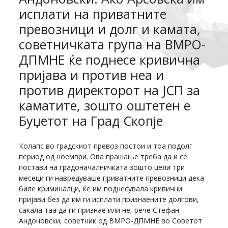
исплати на приватните
превозници и долг и камата,
советничката група на ВМРО-
ДПМНЕ ќе поднесе кривична
пријава и против неа и
против директорот на ЈСП за
каматите, зошто оштетен е
Буџетот на Град Скопје
Колапс во градскиот превоз постои и тоа подолг
период од ноември. Ова прашање треба да и се
постави на градоначалничката зошто цели три
месеци ги навредуваше приватните превозници дека
биле криминалци, ќе им поднесувала кривични
пријави без да им ги исплати признаените долгови,
сакала таа да ги признае или не, рече Стефан
Андоновски, советник од ВМРО-ДПМНЕ во Советот