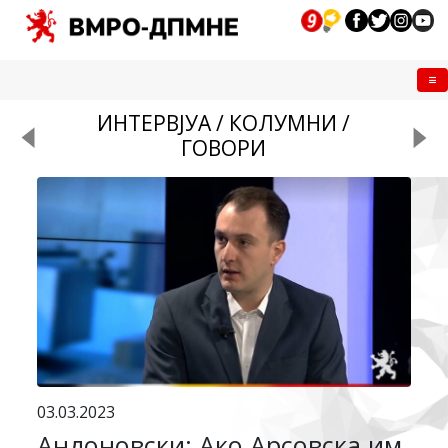
Me
ИНТЕРВЈУА / КОЛУМНИ /
ГОВОРИ
03.03.2023
Андоновски: Ако Арсовска им