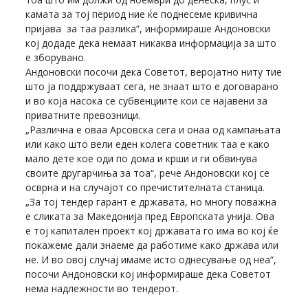
камата за тој период ние ќе поднесеме кривична
пријава за таа разлика“, информираше Андоновски
кој додаде дека немаат никаква информација за што
е зборувано.
Андоновски посочи дека Советот, веројатно ниту тие
што ја поддржуваат сега, не знаат што е договарано
и во која насока се субвенциите кои се најавени за
приватните превозници.
„Различна е оваа Арсовска сега и онаа од кампањата
или како што вели еден колега советник таа е како
мало дете кое оди по дома и крши и ги обвинува
своите другарчиња за тоа“, рече Андоновски кој се
осврна и на случајот со пречистителната станица.
„За тој тендер гарант е државата, но многу поважна
е сликата за Македонија пред Европската унија. Ова
е тој капитален проект кој државата го има во кој ќе
покажеме дали знаеме да работиме како држава или
не. И во овој случај имаме исто однесување од неа“,
посочи Андоновски кој информираше дека Советот
нема надлежности во тендерот.