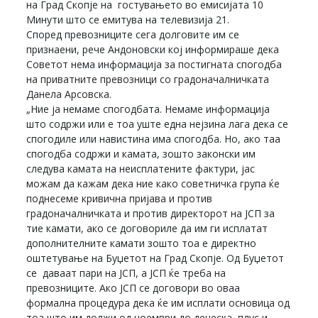
на Град Скопје на гостувањето во емисијата 10
Минути што се емитува на телевизија 21.
Според превозниците сега долговите им се
признаени, рече Андоновски кој информираше дека
Советот нема информација за постигната спогодба
на приватните превозници со градоначалничката
Данела Арсовска.
„Ние ја немаме спогодбата. Немаме информација
што содржи или е тоа уште една нејзина лага дека се
спогодиле или навистина има спогодба. Но, ако таа
спогодба содржи и камата, зошто законски им
следува камата на неисплатените фактури, јас
можам да кажам дека ние како советничка група ќе
поднесеме кривична пријава и против
градоначалничката и против директорот на ЈСП за
тие камати, ако се договориле да им ги исплатат
дополнителните камати зошто тоа е директно
оштетување на Буџетот на Град Скопје. Од Буџетот
се даваат пари на ЈСП, а ЈСП ќе треба на
превозниците. Ако ЈСП се договори во оваа
формална процедура дека ќе им исплати основица од
тоа што им должи од ноември до денеска, плус и