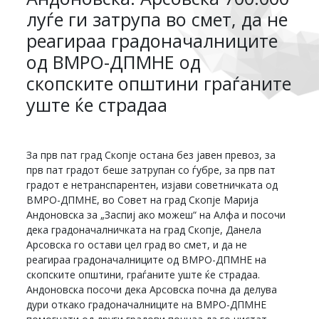
луѓе ги затрупа во смет, да не
реагираа градоначалниците
од ВМРО-ДПМНЕ од
скопските општини граѓаните
уште ќе страдаа
За прв пат град Скопје остана без јавен превоз, за
прв пат градот беше затрупан со ѓубре, за прв пат
градот е нетранспарентен, изјави советничката од
ВМРО-ДПМНЕ, во Совет на град Скопје Марија
Андоновска за „Заспиј ако можеш“ на Алфа и посочи
дека градоначалничката на град Скопје, Данела
Арсовска го остави цел град во смет, и да не
реагираа градоначалниците од ВМРО-ДПМНЕ на
скопските општини, граѓаните уште ќе страдаа.
Андоновска посочи дека Арсовска почна да делува
дури откако градоначалниците на ВМРО-ДПМНЕ