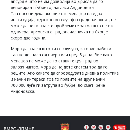
апсурд е што не им дозволија во Дрисла да го
депонираат ѓубрето, нагласи Андоновска.
Таа посочи дека ако вие сте менаџер на една
институција, односно во случајов градоначалник, не
може да не ги знаете проблемите затоа што не сте
од вчера, Арсовска е градоначалничка на Скопје
скоро две години.
Мора да знаеш што ти се случува, за овие работи
таа не дознала од вчера или пред 5 дена. Вие како
менаџер не може да го ставите цел град во
заложништво, мора да најдете систем тоа да го
решите. Ако сакате да спроведувате дневна политика
и нечии интереси тоа го правите на друг начин.
700.000 луѓе ги затрупа во ѓубре, во смет, рече
Андоновска.