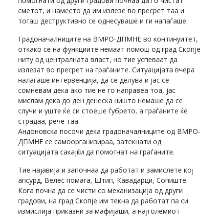
помогнати од други градови почнаа да го чистат
сметот, и наместо да им излезе во пресрет таа и
тогаш деструктивно се однесуваше и ги напаѓаше.
Градоначалниците на ВМРО-ДПМНЕ во континуитет,
откако се на функциите немаат помош од град Скопје
ниту од централната власт, но тие успеваат да
излезат во пресрет на граѓаните. Ситуацијата вчера
налагаше интервенција, да се делува и јас се
сомневам дека ако тие не го направеа тоа, јас
мислам дека до ден денеска ништо немаше да се
случи и уште ќе си стоеше ѓубрето, а граѓаните ќе
страдаа, рече таа.
Андоновска посочи дека градоначалниците од ВМРО-
ДПМНЕ се самоорганизираа, затекнати од
ситуацијата сакајќи да помогнат на граѓаните.
Тие најавија и започнаа да работат и замислете кој
апсурд, Велес помага, Штип, Кавадарци, Сопиште.
Кога почна да се чисти со механизација од други
градови, на град Скопје им текна да работат па си
измислија приказни за мафијаши, а најголемиот