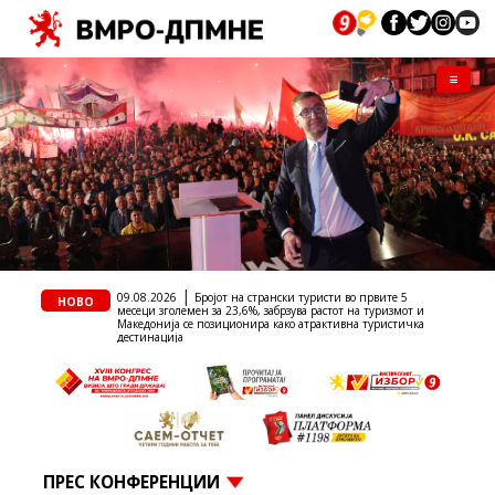
Menu
|
ристи во првите 5
09.08.2026
Случајот во Ново Село го извади на
НОВО
растот на туризмот и
површина талогот на СДС кој Филипче ги нарекува де
рактивна туристичка
тоа се возрасни луѓе на Заев, осудени насилници и
наркомани
ПРЕС КОНФЕРЕНЦИИ