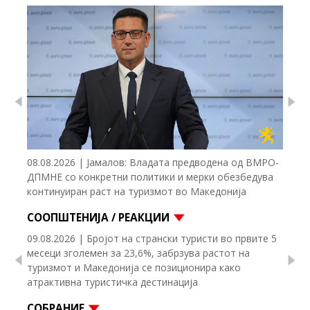
Previous
Nex
08.08.2026 | Јамалов: Владата предводена од ВМРО-
ДПМНЕ со конкретни политики и мерки обезбедува
континуиран раст на туризмот во Македонија
СООПШТЕНИЈА / РЕАКЦИИ
09.08.2026 | Бројот на странски туристи во првите 5
месеци зголемен за 23,6%, забрзува растот на
Previous
Nex
туризмот и Македонија се позиционира како
атрактивна туристичка дестинација
СОБРАНИЕ