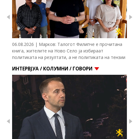
Previous
Nex
06.08.2026 | Марков: Талогот Филипче е прочитана
книга, жителите на Ново Село ја избираат
политиката на резултати, а не политиката на тензии
ИНТЕРВЈУА / КОЛУМНИ / ГОВОРИ
Previous
Nex