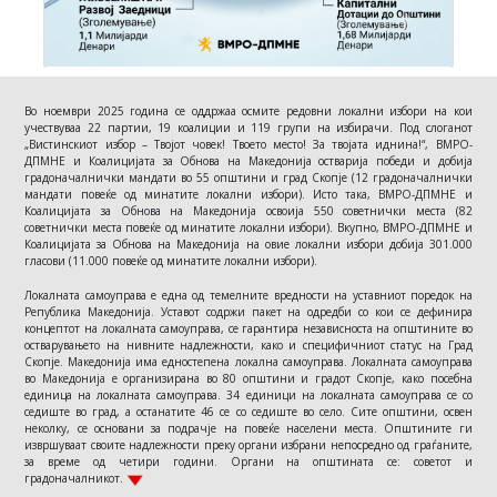
Во ноември 2025 година се оддржаа oсмите редовни локални избори на кои
учествуваа 22 партии, 19 коалиции и 119 групи на избирачи. Под слоганот
„Вистинскиот избор – Твојот човек! Твоето место! За твојата иднина!“, ВМРО-
ДПМНЕ и Коалицијата за Обнова на Македонија остварија победи и добија
градоначалнички мандати во 55 општини и град Скопје (12 градоначалнички
мандати повеќе од минатите локални избори). Исто така, ВМРО-ДПМНЕ и
Коалицијата за Обнова на Македонија освоија 550 советнички места (82
советнички места повеќе од минатите локални избори). Вкупно, ВМРО-ДПМНЕ и
Коалицијата за Обнова на Македонија на овие локални избори добија 301.000
гласови (11.000 повеќе од минатите локални избори).
Локалната самоуправа е една од темелните вредности на уставниот поредок на
Република Македонија. Уставот содржи пакет на одредби со кои се дефинира
концептот на локалната самоуправа, се гарантира независноста на општините во
остварувањето на нивните надлежности, како и специфичниот статус на Град
Скопје. Македонија има едностепена локална самоуправа. Локалната самоуправа
во Македонија е организирана во 80 општини и градот Скопје, како посебна
единица на локалната самоуправа. 34 единици на локалната самоуправа се со
седиште во град, а останатите 46 се со седиште во село. Сите општини, освен
неколку, се основани за подрачје на повеќе населени места. Општините ги
извршуваат своите надлежности преку органи избрани непосредно од граѓаните,
за време од четири години. Органи на општината се: советот и
градоначалникот.